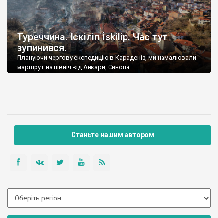
Туреччина. Іскіліп İskilip. Час тут
зупинився.
Плануючи чергову експедицію в Караденіз, ми намалювали
маршрут на північ від Анкари, Синопа.
Станьте нашим автором