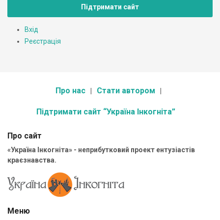
Підтримати сайт
Вхід
Реєстрація
Про нас
Стати автором
Підтримати сайт “Україна Інкогніта”
Про сайт
«Україна Інкогніта» - неприбутковий проект ентузіастів
краєзнавства.
Меню