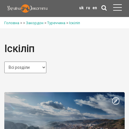
uk
ru
en
Головна
>
>
Закордон
>
Туреччина
>
Іскіліп
Іскіліп