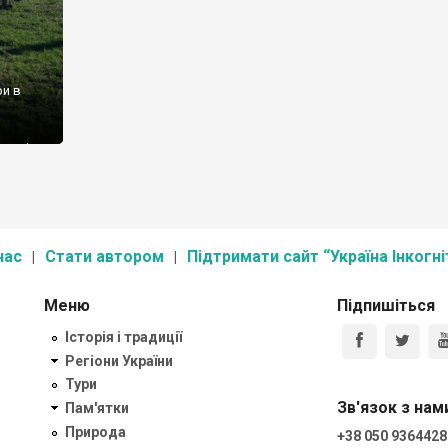
ри в
аменів
ізніше
це
нас
Стати автором
Підтримати сайт “Україна Інкогні
Меню
Підпишіться
Історія і традиції
Регіони України
Тури
Зв'язок з нам
Пам'ятки
Природа
+38 050 9364428