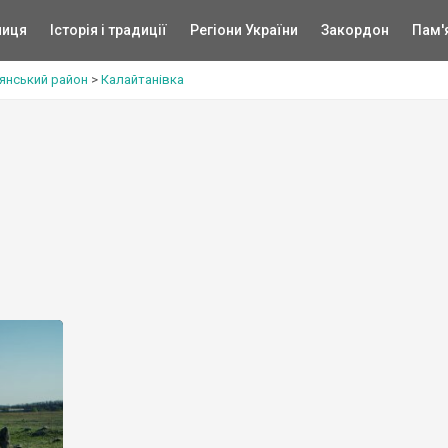
ниця
Історія і традиції
Регіони України
Закордон
Пам'
янський район
>
Калайтанівка