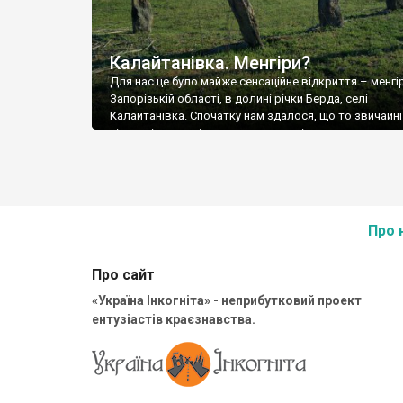
Калайтанівка. Менгіри?
Для нас це було майже сенсаційне відкриття – менгі
Запорізькій області, в долині річки Берда, селі
Калайтанівка. Спочатку нам здалося, що то звичайні
сільські огорожі, але вразив розмір вертикальних к
– це ж якась титанічна робота, ось так їх ставити. П
ми помітили, що деякі “огорожі” утворюють коло – 
точно менгіри. Хто їх […]
Про 
Про сайт
«Україна Інкогніта» - неприбутковий проект
ентузіастів краєзнавства.