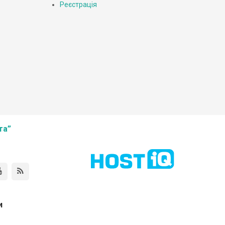
Реєстрація
та”
и