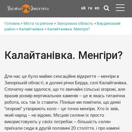
uk
ru
en
Головна
>
Міста та регіони
>
Запорізька область
>
Бердянський
район
>
Калайтанівка
>
Калайтанівка. Менгіри?
Калайтанівка. Менгіри?
Для нас це було майже сенсаційне відкриття – менгіри в
Запорізькій області, в долині річки Берда, селі Калайтанівка.
Спочатку нам здалося, що то звичайні сільські огорожі, але
вразив розмір вертикальних каменів – це ж якась титанічна
робота, ось так їх ставити. Пізніше ми помітили, що деякі
“огорожі” утворюють коло – це точно менгіри. Хто їх звів,
який народ – не відомо. Місцеві селяни їх просто
використовують у своїх потребах – більшість селян
приїхали сюди в другій половині 20 століття, і про камені