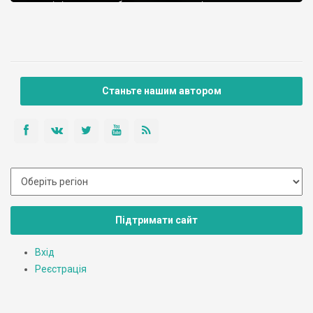
доволі цікаве, адже зберегло свою первісну структуру
вулиць, велику кількість старовинних будівель і провінційний
колорит південного приморського містечка, із його базаром і
розміреним спокійним життям. Колись це були землі […]
Станьте нашим автором
Підтримати сайт
Вхід
Реєстрація