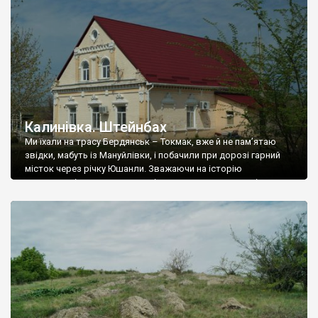
Калинівка. Штейнбах
Ми їхали на трасу Бердянськ – Токмак, вже й не пам’ятаю
звідки, мабуть із Мануйлівки, і побачили при дорозі гарний
місток через річку Юшанли. Зважаючи на історію
навколишніх населених пунктів, ми припустили, що місток
німецької роботи, тому поїхали у село Калинівка, яке
починалося відразу за містком, і зробили абсолютно
правильно, адже надибали на абсолютно невідомий […]