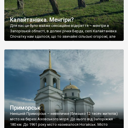
Калайтанівка. Менгіри?
Для нас це було майже сенсаційне відкриття – менгіри в
Запорізькій області, в долині річки Берда, селі Калайтанівка.
Спочатку нам здалося, що то звичайні сільські огорожі, але
вразив розмір вертикальних каменів – це ж якась титанічна
робота, ось так їх ставити. Пізніше ми помітили, що деякі
“огорожі” утворюють коло – це точно менгіри. Хто їх […]
Приморськ
Нинішній Приморськ – невеличке (близько 12 тисяч жителів)
місто на березі Азовського моря. До нього від Запоріжжя
180 км. До 1961 року місто називалося Ногайськ. Місто