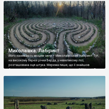
місцевих мешканців дали певний результат, хоча переважна
більшість мешканців села, ні […]
Миколаївка. Лабіринт
Його називають місцем сили – Миколаївський лабіринт. Тут,
на високому березі річки Берда, у невеликому лісі,
розташована оця штука. Мережа пише, що її знайшов
бердянський дослідник Дмитро Пархоменко у 2004 році. Тут
не ростуть трава і дерева, тут усе пронизане якоюсь
енергією. Це місце не знайти з поганими думками, але ми його
із гарними змогли […]