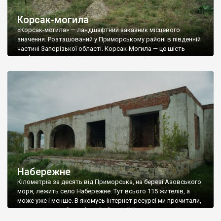
Корсак-могила
«Корсак-могила» — ландшафтний заказник місцевого
значення. Розташований у Приморському районі в південній
частині Запорізької області. Корсак-Могила — це шість
кам’яних виходів Приазовського кристалічного масиву дуже
стародавніх за геологічним віком (1700–1800 млн років), та
розташованих на лівобережжі річки Корсак, за півтора
кілометра від с. Мануйлівки та за 20 км від Азовського моря.
Загальна площа родовища — […]
Набережне
Кілометрів за десять від Приморська, на березі Азовського
моря, лежить село Набережне. Тут всього 115 жителів, а
може уже і менше. В якомусь інтернет ресурсі ми прочитали,
що у селі є садиба графині Глібової. Дійсно є, але ми її
ідентифікували із величезними труднощами. Розпитування