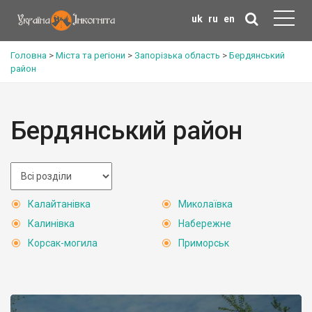
uk
ru
en
Головна
>
Міста та регіони
>
Запорізька область
>
Бердянський
район
Бердянський район
Калайтанівка
Миколаївка
Калинівка
Набережне
Корсак-могила
Приморськ