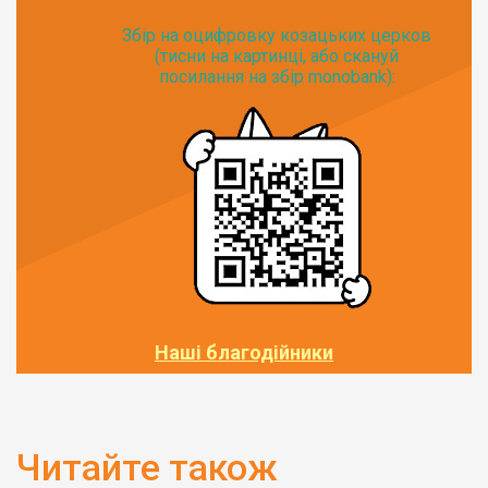
Збір на оцифровку козацьких церков
(тисни на картинці, або скануй
посилання на збір monobank):
Наші благодійники
Читайте також