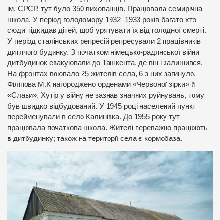
ім. СРСР, тут було 350 вихованців. Працювала семирічна
школа. У період голодомору 1932–1933 років багато хто
сюди підкидав дітей, щоб урятувати їх від голодної смерті.
У період сталінських репресій репресували 2 працівників
дитячого будинку. З початком німецько-радянської війни
дитбудинок евакуювали до Ташкента, де він і залишився.
На фронтах воювало 25 жителів села, 6 з них загинуло.
Філіпова М.К нагороджено орденами «Червоної зірки» й
«Слави». Хутір у війну не зазнав значних руйнувань, тому
був швидко відбудований. У 1945 році населений пункт
перейменували в село Калинівка. До 1955 року тут
працювала початкова школа. Жителі переважно працюють
в дитбудинку; також на території села є кормобаза.