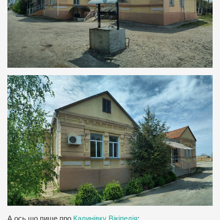
А ось що пише про
Калинівку Вікіпедія
: