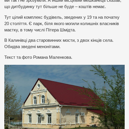
ми так і не зрозуміли. А інший місцевий мешканець сказав,
що дитбудинку тут більше не буде – коштів немає.
Тут цілий комплекс будівель, зведених у 19 та на початку
20 століття. Є парк, біля якого могили колишніх власників
маєтку, в тому числі Пітера Шмідта.
В Калинівці два старовинних мости, з двох кінців села.
Обидва зведені менонітами.
Текст та фото Романа Маленкова.