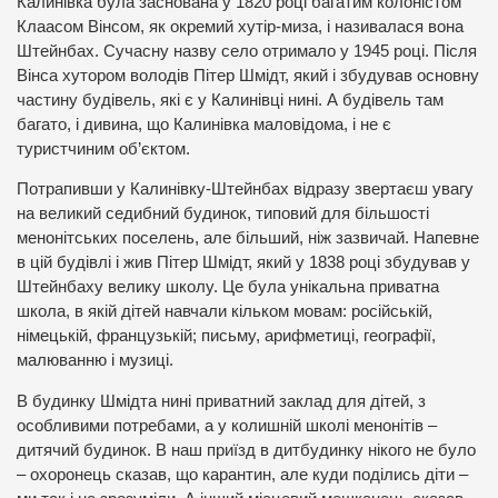
Калинівка була заснована у 1820 році багатим колоністом
Клаасом Вінсом, як окремий хутір-миза, і називалася вона
Штейнбах. Сучасну назву село отримало у 1945 році. Після
Вінса хутором володів Пітер Шмідт, який і збудував основну
частину будівель, які є у Калинівці нині. А будівель там
багато, і дивина, що Калинівка маловідома, і не є
туристчиним об’єктом.
Потрапивши у Калинівку-Штейнбах відразу звертаєш увагу
на великий седибний будинок, типовий для більшості
менонітських поселень, але більший, ніж зазвичай. Напевне
в цій будівлі і жив Пітер Шмідт, який у 1838 році збудував у
Штейнбаху велику школу. Це була унікальна приватна
школа, в якій дітей навчали кільком мовам: російській,
німецькій, французькій; письму, арифметиці, географії,
малюванню і музиці.
В будинку Шмідта нині приватний заклад для дітей, з
особливими потребами, а у колишній школі менонітів –
дитячий будинок. В наш приїзд в дитбудинку нікого не було
– охоронець сказав, що карантин, але куди поділись діти –