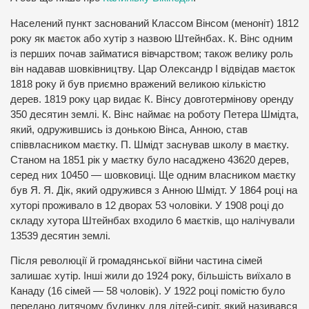
Населений пункт заснований Классом Вінсом (меноніт) 1812
року як маєток або хутір з назвою Штейнбах. К. Вінс одним
із перших почав займатися вівчарством; також велику роль
він надавав шовківництву. Цар Олександр I відвідав маєток
1818 року й був приємно вражений великою кількістю
дерев. 1819 року цар видає К. Вінсу довготермінову оренду
350 десятин землі. К. Вінс наймає на роботу Петера Шмідта,
який, одружившись із донькою Вінса, Анною, став
співвласником маєтку. П. Шмідт заснував школу в маєтку.
Станом на 1851 рік у маєтку було насаджено 43620 дерев,
серед них 10450 — шовковиці. Ще одним власником маєтку
був Я. Я. Дік, який одружився з Анною Шмідт. У 1864 році на
хуторі проживало в 12 дворах 53 чоловіки. У 1908 році до
складу хутора Штейнбах входило 6 маєтків, що налічували
13539 десятин землі.
Після революції й громадянської війни частина сімей
залишає хутір. Інші жили до 1924 року, більшість виїхало в
Канаду (16 сімей — 58 чоловік). У 1922 році помістю було
передано дитячому будинку для дітей-сиріт, який називався