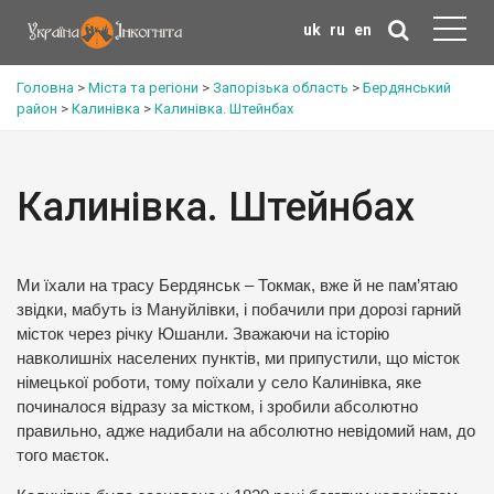
uk
ru
en
Головна
>
Міста та регіони
>
Запорізька область
>
Бердянський
район
>
Калинівка
>
Калинівка. Штейнбах
Калинівка. Штейнбах
Ми їхали на трасу Бердянськ – Токмак, вже й не пам’ятаю
звідки, мабуть із Мануйлівки, і побачили при дорозі гарний
місток через річку Юшанли. Зважаючи на історію
навколишніх населених пунктів, ми припустили, що місток
німецької роботи, тому поїхали у село Калинівка, яке
починалося відразу за містком, і зробили абсолютно
правильно, адже надибали на абсолютно невідомий нам, до
того маєток.