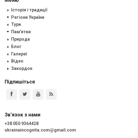
Меню
Історія і традиції
Регіони України
Тури
Пам'ятки
Природа
Блог
Галереї
Відео
Закордон
Підпишіться
Зв'язок з нами
+38 050 9364428
ukrainaincognita.com@gmail.com