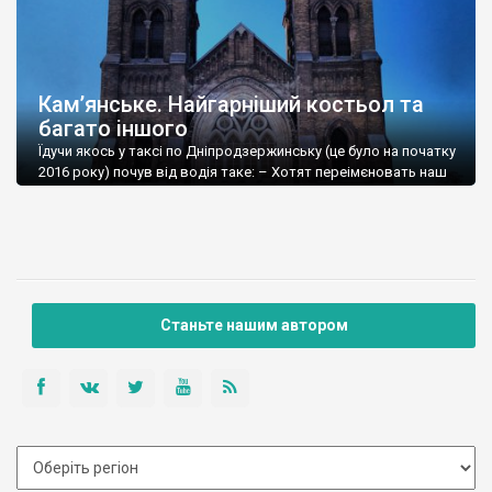
Кам’янське. Найгарніший костьол та
багато іншого
Їдучи якось у таксі по Дніпродзержинську (це було на початку
2016 року) почув від водія таке: – Хотят переімєновать наш
город. Будєт Камєнскоє. Ми всє протів. Хотім Камєнск.
Камєнскоє – ето ж сєло какоєто. І дійсно це було село.
Найбільше у світі. У 1913 році у Кам’янському мешкало 40
тисяч осіб. Така величезна кількість населення […]
Станьте нашим автором