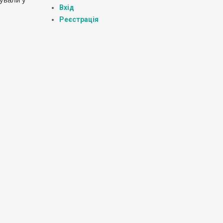
нували у
Вхід
Реєстрація