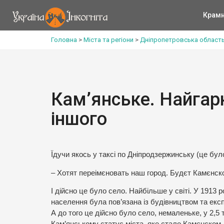
Крам
Головна
>
Міста та регіони
>
Дніпропетровська област
Кам’янське. Найгар
іншого
Їдучи якось у таксі по Дніпродзержинську (це було
– Хотят переімєновать наш город. Будєт Камєнско
І дійсно це було село. Найбільше у світі. У 1913 
населення була пов’язана із будівництвом та експ
А до того це дійсно було село, немаленьке, у 2,5