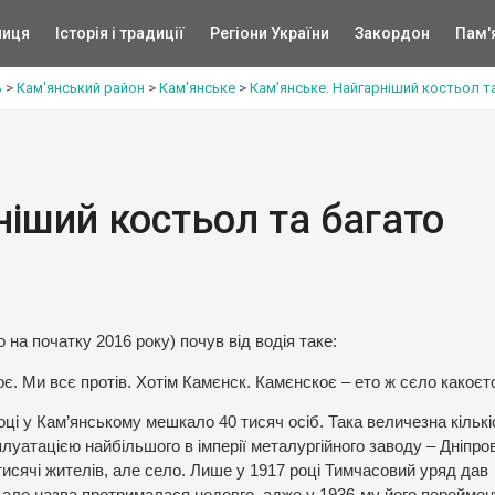
ниця
Історія і традиції
Регіони України
Закордон
Пам'
ь
>
Кам'янський район
>
Кам'янське
>
Кам’янське. Найгарніший костьол т
ніший костьол та багато
 на початку 2016 року) почув від водія таке:
є. Ми всє протів. Хотім Камєнск. Камєнскоє – ето ж сєло какоєт
році у Кам’янському мешкало 40 тисяч осіб. Така величезна кількі
луатацією найбільшого в імперії металургійного заводу – Дніпро
 тисячі жителів, але село. Лише у 1917 році Тимчасовий уряд дав