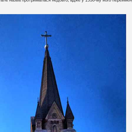
 але назва протрималася недовго, адже у 1936-му його перейме