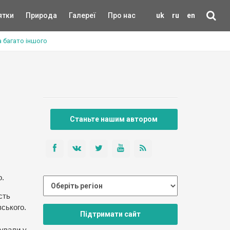
ятки
Природа
Галереї
Про нас
uk
ru
en
а багато іншого
Станьте нашим автором
о.
сть
вського.
Підтримати сайт