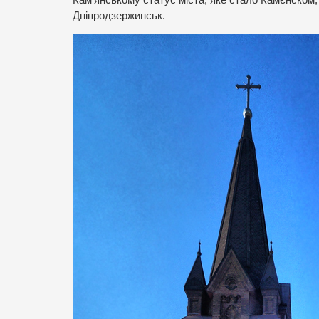
Кам’янському статус міста, яке стало Камєнском,
Дніпродзержинськ.