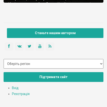
Маріупольського району. Виходи Українського кристалічного
щита в долині ріки Кальчик. Ми відвідали цю неймовірну
природну атракцію у травні 2020 року, і вже тоді місцеві
“підприємці” шалено нищили скелі, роздовбуючи їх на бут та
щебінь. Як […]
Станьте нашим автором
Підтримати сайт
Вхід
Реєстрація