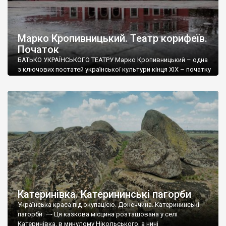
Марко Кропивницький. Театр корифеїв.
Початок
БАТЬКО УКРАЇНСЬКОГО ТЕАТРУ Марко Кропивницький – одна
з ключових постатей української культури кінця ХІХ – початку
ХХ століть. Своєю діяльністю він не лише сприяв творенню
національного українського професійного театру, а й загалом
суттєво вплинув на формування української ідентичності.
Марко Кропивницький Іще за життя його називали “батьком
українського театру”. Він був мегазіркою свого часу,
талантом якого […]
Катеринівка. Катерининські пагорби
Українська краса під окупацією. Донеччина. Катерининські
пагорби. —- Ця казкова місцина розташована у селі
Катеринівка, в минулому Нікольського, а нині