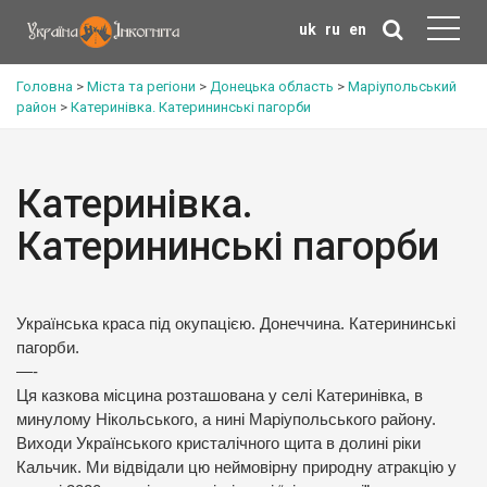
uk
ru
en
Головна
>
Міста та регіони
>
Донецька область
>
Маріупольський
район
>
Катеринівка. Катерининські пагорби
Катеринівка.
Катерининські пагорби
Українська краса під окупацією. Донеччина. Катерининські
пагорби.
—-
Ця казкова місцина розташована у селі Катеринівка, в
минулому Нікольського, а нині Маріупольського району.
Виходи Українського кристалічного щита в долині ріки
Кальчик. Ми відвідали цю неймовірну природну атракцію у