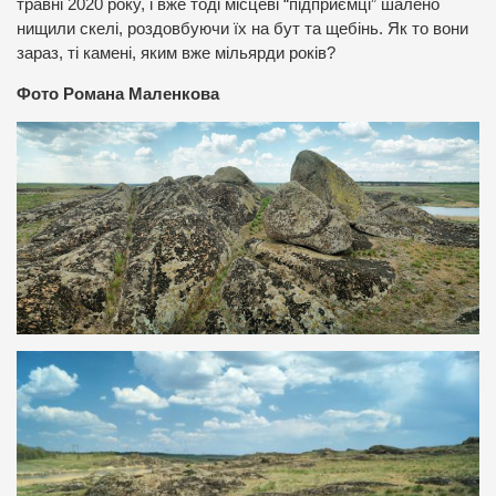
травні 2020 року, і вже тоді місцеві “підприємці” шалено
нищили скелі, роздовбуючи їх на бут та щебінь. Як то вони
зараз, ті камені, яким вже мільярди років?
Фото Романа Маленкова