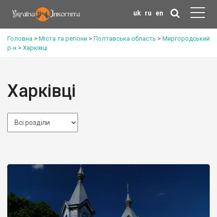
uk
ru
en
Головна
>
Міста та регіони
>
Полтавська область
>
Миргородський
р-н
>
Харківці
Харківці