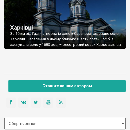
Харківці
За 10 км від Гадяча, поряд із селом Сари, розташоване село
Харківці. Населення в ньому близько шести сотень осіб, а
заснували село у 1680 році – реєстровий козак Харко заклав
тут хутір. В селі стоїть дерев’яна церква Різдва Богородиці,
збудована у 1889 році за типовим єпархіальним проектом. В
радянські часи храм закрили, тривалий час використовували
[…]
Станьте нашим автором