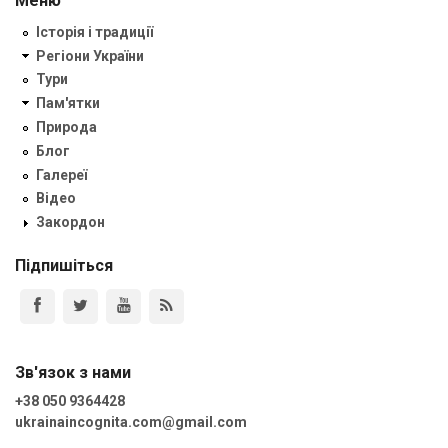
Меню
Історія і традиції
Регіони України
Тури
Пам'ятки
Природа
Блог
Галереї
Відео
Закордон
Підпишіться
Зв'язок з нами
+38 050 9364428
ukrainaincognita.com@gmail.com