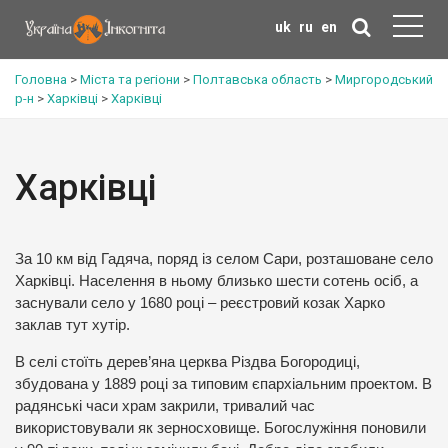
uk
ru
en
Головна
>
Міста та регіони
>
Полтавська область
>
Миргородський
р-н
>
Харківці
>
Харківці
Харківці
За 10 км від Гадяча, поряд із селом Сари, розташоване село
Харківці. Населення в ньому близько шести сотень осіб, а
заснували село у 1680 році – реєстровий козак Харко
заклав тут хутір.
В селі стоїть дерев’яна церква Різдва Богородиці,
збудована у 1889 році за типовим єпархіальним проектом. В
радянські часи храм закрили, тривалий час
використовували як зерносховище. Богослужіння поновили