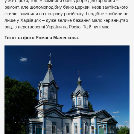
у 90-ті роки, тоді ж замінили бані. Добре діло зробили –
ремонт, але шоломоподібну баню церкви, неовізантійського
стилю, замінили на шатрову російську. І подібне зробили не
лише у Харківцях – дуже велике бажання мало керівництво
рпц, в перетворенні України на Росію. Та й нині має.
Текст та фото Романа Маленкова.