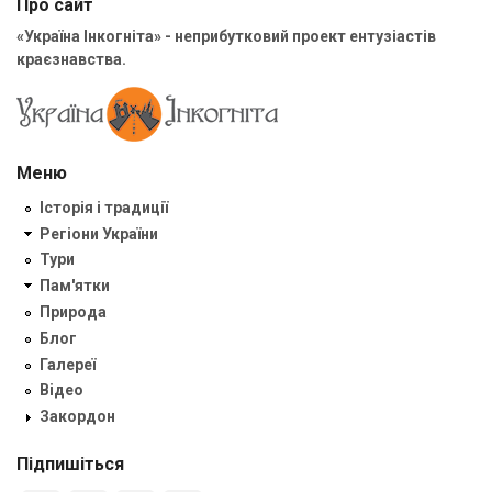
Про сайт
«Україна Інкогніта» - неприбутковий проект ентузіастів
краєзнавства.
Меню
Історія і традиції
Регіони України
Тури
Пам'ятки
Природа
Блог
Галереї
Відео
Закордон
Підпишіться