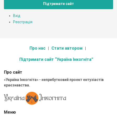
Підтримати сайт
Вхід
Реєстрація
Про нас
Стати автором
Підтримати сайт “Україна Інкогніта”
Про сайт
«Україна Інкогніта» - неприбутковий проект ентузіастів
краєзнавства.
Меню