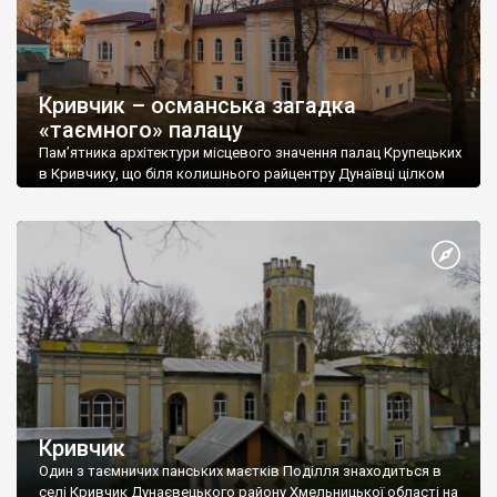
Кривчик – османська загадка
«таємного» палацу
Пам’ятника архітектури місцевого значення палац Крупецьких
в Кривчику, що біля колишнього райцентру Дунаївці цілком
заслуговує на звання найбільш невідомої в загадкового в
Хмельницькій обл. Головна причина – в колишньому палаці
знаходиться психоневрологічний інтернат. Подібні заклади в
усьому світі досить закриті і стороннім до таких потрапити
вкрай складно, не кажучи вже про туристів. Палац у Кривчику
[…]
Кривчик
Один з таємничих панських маєтків Поділля знаходиться в
селі Кривчик Дунаєвецького району Хмельницької області на