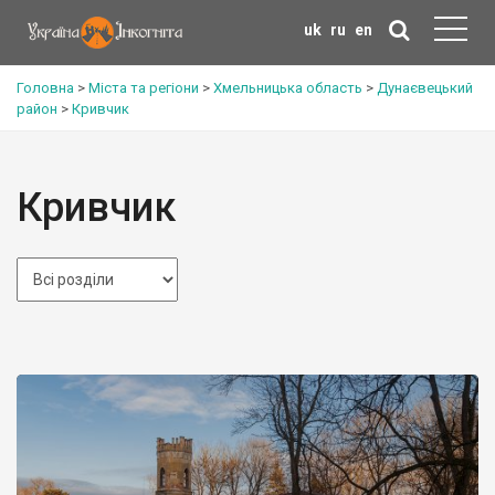
uk
ru
en
Головна
>
Міста та регіони
>
Хмельницька область
>
Дунаєвецький
район
>
Кривчик
Кривчик