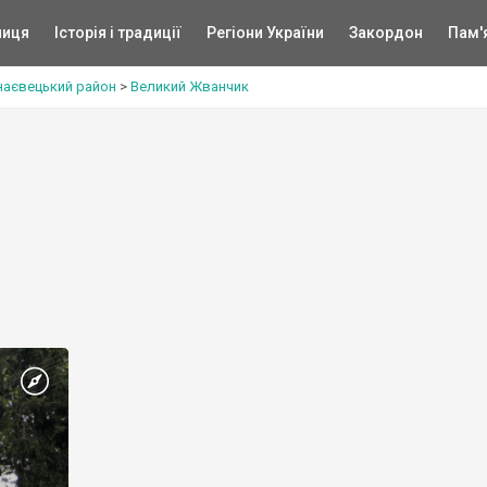
ниця
Історія і традиції
Регіони України
Закордон
Пам'
наєвецький район
>
Великий Жванчик