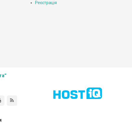
Реєстрація
та”
и