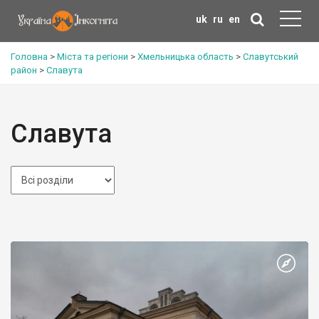
uk
ru
en
Головна
>
Міста та регіони
>
Хмельницька область
>
Славутський
район
>
Славута
Славута