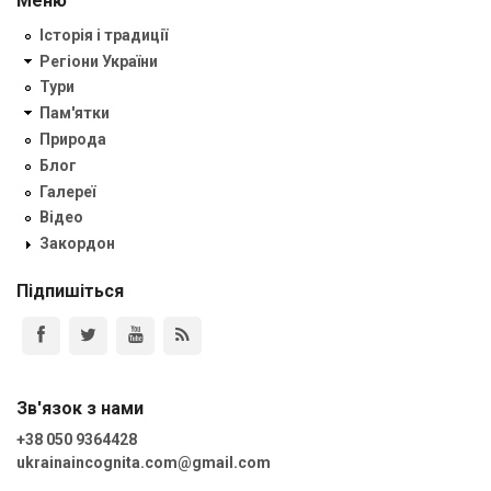
Меню
Історія і традиції
Регіони України
Тури
Пам'ятки
Природа
Блог
Галереї
Відео
Закордон
Підпишіться
Зв'язок з нами
+38 050 9364428
ukrainaincognita.com@gmail.com