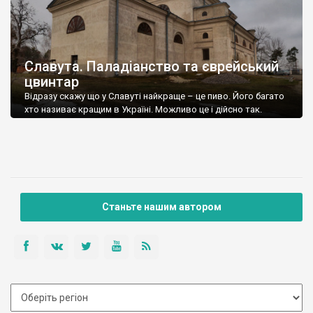
Славута. Паладіанство та єврейський
цвинтар
Відразу скажу що у Славуті найкраще – це пиво. Його багато
хто називає кращим в Україні. Можливо це і дійсно так.
Станьте нашим автором