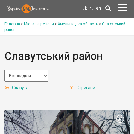
uk
ru
en
Головна
>
Міста та регіони
>
Хмельницька область
>
Славутський
район
Славутський район
Славута
Стригани