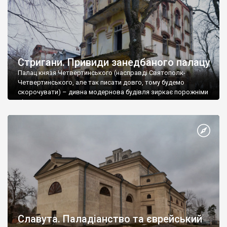
Стригани. Привиди занедбаного палацу
Палац князя Четвертинського (насправді Святополк-
Четвертинського, але так писати довго, тому будемо
скорочувати) – дивна модернова будівля зиркає порожніми
віконн
Славута. Паладіанство та єврейський