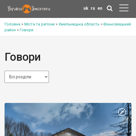
uk
ru
en
Головна
>
Міста та регіони
>
Хмельницька область
>
Віньковецький
район
>
Говори
Говори