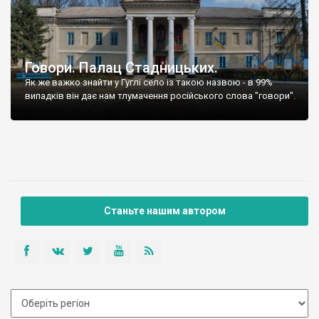
Говори. Палац Стадницьких.
Як же важко знайти у Гуглі село із такою назвою - в 99%
випадків він дає нам тлумачення російського слова "говори".
Станьте нашим автором