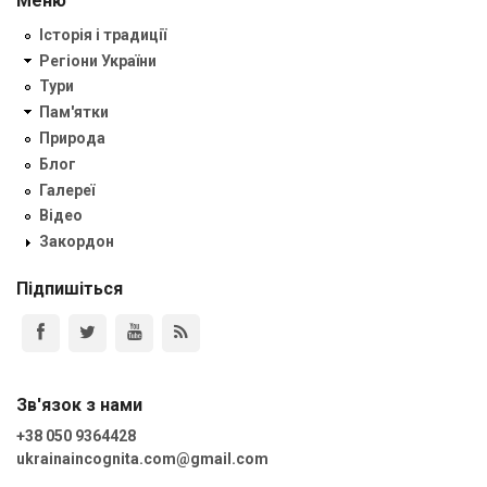
Меню
Історія і традиції
Регіони України
Тури
Пам'ятки
Природа
Блог
Галереї
Відео
Закордон
Підпишіться
Зв'язок з нами
+38 050 9364428
ukrainaincognita.com@gmail.com