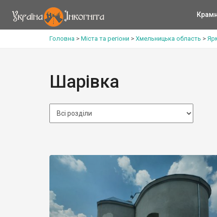
Крам
Головна
>
Міста та регіони
>
Хмельницька область
>
Яр
Шарівка