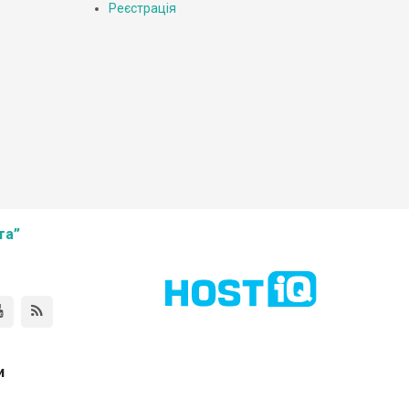
Реєстрація
та”
и