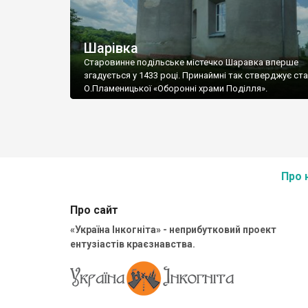
Шарівка
Старовинне подільське містечко Шаравка вперше
згадується у 1433 році. Принаймні так стверджує ст
О.Пламеницької «Оборонні храми Поділля».
Про 
Про сайт
«Україна Інкогніта» - неприбутковий проект
ентузіастів краєзнавства.