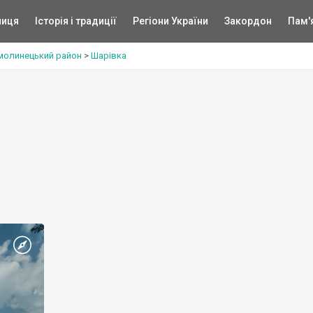
ниця
Історія і традиції
Регіони України
Закордон
Пам'
молинецький район
>
Шарівка