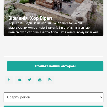
Вірменія. Хор Вірап
Хор Вірап – один із найбільш шанованих та найбільш
відвідуваних монастирів Вірменії. Він стоїть на місці, де
колись було столичне місто Арташат. Саме у цьому місті жив
цар Трдат ІІІ, який охрестив Вірменію та був канонізований,
але ще до того, він накоїв купу лиха, вбив святих дів – Ріпсіме
та її подруг, і загнав до […]
Станьте нашим автором