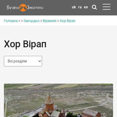
uk
ru
en
Головна
>
>
Закордон
>
Вірменія
>
Хор Вірап
Хор Вірап