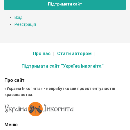
Підтримати сайт
Вхід
Реєстрація
Про нас
Стати автором
Підтримати сайт “Україна Інкогніта”
Про сайт
«Україна Інкогніта» - неприбутковий проект ентузіастів
краєзнавства.
Меню