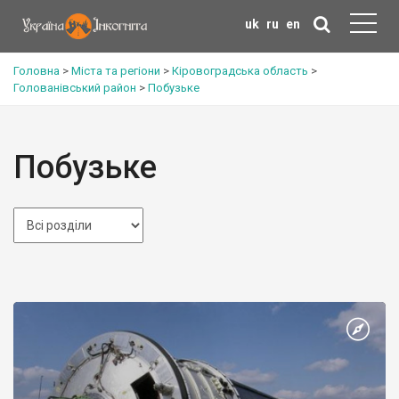
uk
ru
en
Головна
>
Міста та регіони
>
Кіровоградська область
>
Голованівський район
>
Побузьке
Побузьке