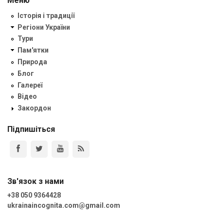
Меню
Історія і традиції
Регіони України
Тури
Пам'ятки
Природа
Блог
Галереї
Відео
Закордон
Підпишіться
Зв'язок з нами
+38 050 9364428
ukrainaincognita.com@gmail.com