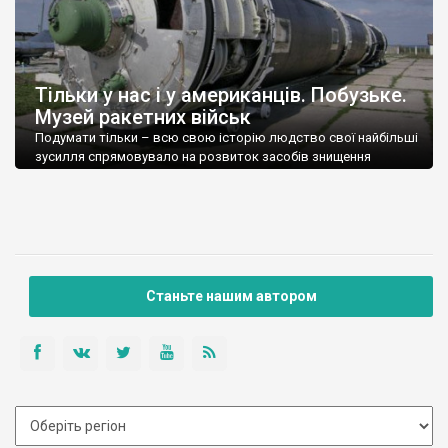
Тільки у нас і у американців. Побузьке.
Музей ракетних військ
Подумати тільки – всю свою історію людство свої найбільші
зусилля спрямовувало на розвиток засобів знищення
людини. Що ж це за ідеологія така?
Станьте нашим автором