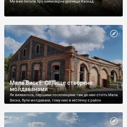
Ми вже писали про неймовірне урочище Каскад
Мала Виска. Селище створене
молдаванами
Як виявилось, першими поселенцями там де нині стоїть Мала
Виска, були молдавани, тому нині в містечку є район
Бессарабія.