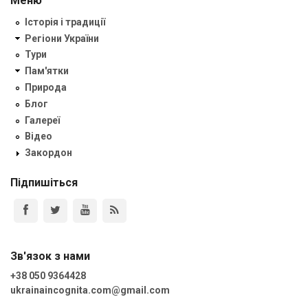
Меню
Історія і традиції
Регіони України
Тури
Пам'ятки
Природа
Блог
Галереї
Відео
Закордон
Підпишіться
Зв'язок з нами
+38 050 9364428
ukrainaincognita.com@gmail.com