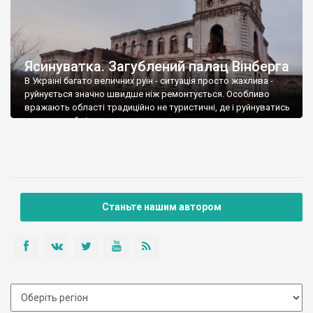
Ясинуватка. Загублений палац Вінберга
В Україні багато величних руїн - ситуація просто жахлива -
руйнується значно швидше ніж ремонтується. Особливо
вражають області традиційно не туристичні, де і руйнуватись
здавалося б нічому.
Станьте нашим автором