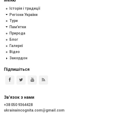
Меню
Історія і традиції
Регіони України
Тури
Пам'ятки
Природа
Блог
Галереї
Відео
Закордон
Підпишіться
Зв'язок з нами
+38 050 9364428
ukrainaincognita.com@gmail.com