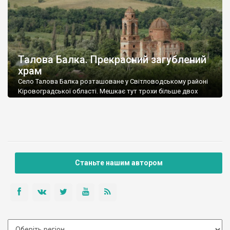
Талова Балка. Прекрасний загублений
храм
Село Талова Балка розташоване у Світловодському районі
Кіровоградської області. Мешкає тут трохи більше двох
сотень людей. Власної сільради немає, підпорядковується
Озерянській.
Станьте нашим автором