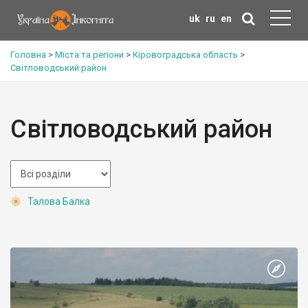
uk
ru
en
Головна
>
Міста та регіони
>
Кіровоградська область
>
Світловодський район
Світловодський район
Талова Балка