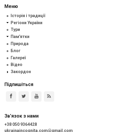
Меню
Історія і традиції
Регіони України
Тури
Пам'ятки
Природа
Блог
Галереї
Відео
Закордон
Підпишіться
Зв'язок з нами
+38 050 9364428
ukrainaincognita.com@gmail.com