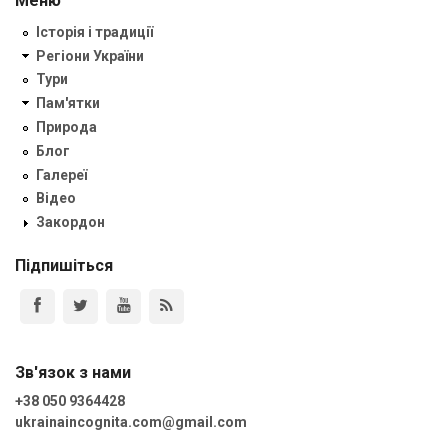
Меню
Історія і традиції
Регіони України
Тури
Пам'ятки
Природа
Блог
Галереї
Відео
Закордон
Підпишіться
Зв'язок з нами
+38 050 9364428
ukrainaincognita.com@gmail.com