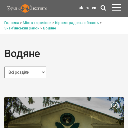
uk
ru
en
Головна
>
Міста та регіони
>
Кіровоградська область
>
Знам'янський район
>
Водяне
Водяне