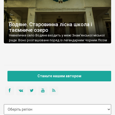
Водяне. Старовинна лісна школа і
таємниче озеро
Невеличке село Водяне входить у межі Знам'янської міської
ради. Воно розташоване поряд із легендарним Чорним Лісом
і, мабуть, тому тут ще у 1888 році було створено лісну школу.
Станьте нашим автором