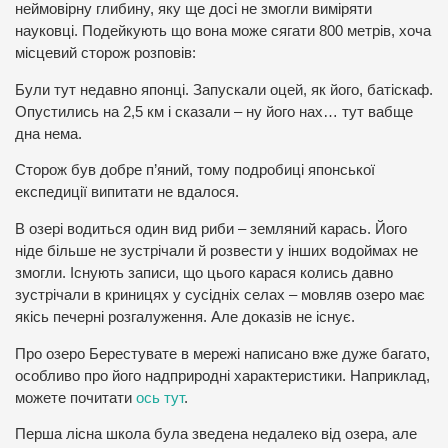
неймовірну глибину, яку ще досі не змогли виміряти
науковці. Подейкують що вона може сягати 800 метрів, хоча
місцевий сторож розповів:
Були тут недавно японці. Запускали оцей, як його, батіскаф.
Опустились на 2,5 км і сказали – ну його нах… тут вабще
дна нема.
Сторож був добре п’яний, тому подробиці японської
експедиції випитати не вдалося.
В озері водиться один вид риби – земляний карась. Його
ніде більше не зустрічали й розвести у інших водоймах не
змогли. Існують записи, що цього карася колись давно
зустрічали в криницях у сусідніх селах – мовляв озеро має
якісь печерні розгалуження. Але доказів не існує.
Про озеро Берестувате в мережі написано вже дуже багато,
особливо про його надприродні характеристики. Наприклад,
можете почитати
ось тут
.
Перша лісна школа була зведена недалеко від озера, але