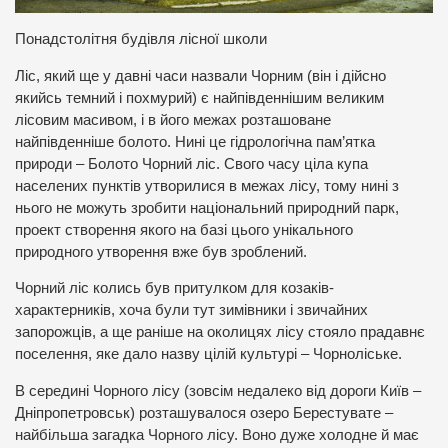
Понадстолітня будівля лісної школи
Ліс, який ще у давні часи назвали Чорним (він і дійсно
якийсь темний і похмурий) є найпівденнішим великим
лісовим масивом, і в його межах розташоване
найпівденніше болото. Нині це гідрологічна пам’ятка
природи – Болото Чорний ліс. Свого часу ціла купа
населених пунктів утворилися в межах лісу, тому нині з
нього не можуть зробити національний природний парк,
проект створення якого на базі цього унікального
природного утворення вже був зроблений.
Чорний ліс колись був притулком для козаків-
характерників, хоча були тут зимівники і звичайних
запорожців, а ще раніше на околицях лісу стояло прадавнє
поселення, яке дало назву цілій культурі – Чорноліське.
В середині Чорного лісу (зовсім недалеко від дороги Київ –
Дніпропетровськ) розташувалося озеро Берестувате –
найбільша загадка Чорного лісу. Воно дуже холодне й має