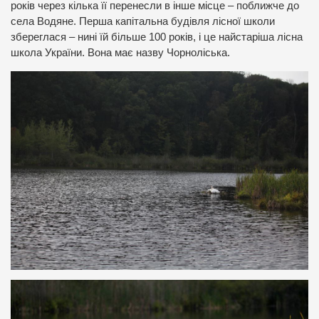
років через кілька її перенесли в інше місце – поближче до
села Водяне. Перша капітальна будівля лісної школи
збереглася – нині їй більше 100 років, і це найстаріша лісна
школа України. Вона має назву Чорноліська.