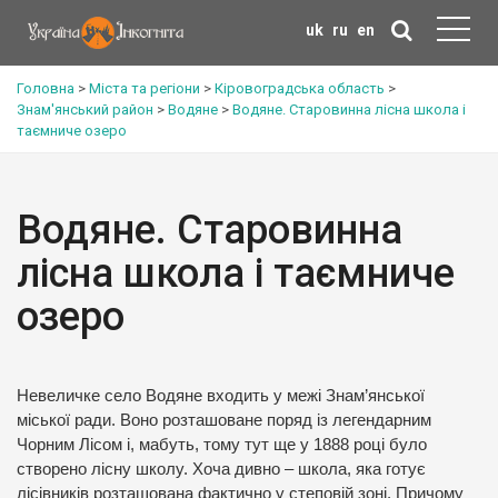
uk
ru
en
Головна
>
Міста та регіони
>
Кіровоградська область
>
Знам'янський район
>
Водяне
>
Водяне. Старовинна лісна школа і
таємниче озеро
Водяне. Старовинна
лісна школа і таємниче
озеро
Невеличке село Водяне входить у межі Знам’янської
міської ради. Воно розташоване поряд із легендарним
Чорним Лісом і, мабуть, тому тут ще у 1888 році було
створено лісну школу. Хоча дивно – школа, яка готує
лісівників розташована фактично у степовій зоні. Причому