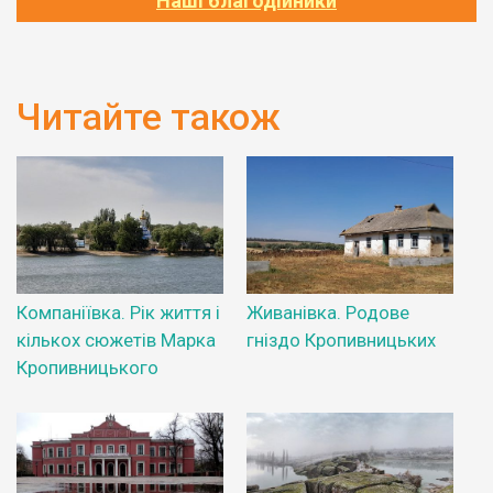
Наші благодійники
Читайте також
Компаніївка. Рік життя і
Живанівка. Родове
кількох сюжетів Марка
гніздо Кропивницьких
Кропивницького