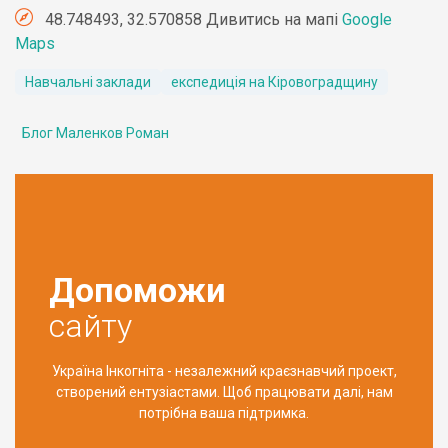
48.748493, 32.570858 Дивитись на мапі
Google
Maps
Навчальні заклади
експедиція на Кіровоградщину
Блог Маленков Роман
Допоможи
сайту
Україна Інкогніта - незалежний краєзнавчий проект,
створений ентузіастами. Щоб працювати далі, нам
потрібна ваша підтримка.