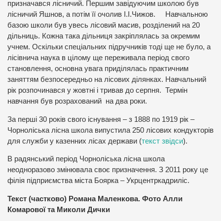
призначався лісничий. Першим завідуючим школою був
лісничий Яшнов, а потім її очолив І.І.Чижов. Навчальною
базою школи був увесь лісовий масив, розділений на 20
дільниць. Кожна така дільниця закріплялась за окремим
учнем. Оскільки спеціальних підручників тоді ще не було, а
лісівнича наука в цілому ще переживала період свого
становлення, основна увага приділялась практичним
заняттям безпосередньо на лісових ділянках. Навчальний
рік розпочинався у жовтні і тривав до серпня. Термін
навчання був розрахований на два роки.
За перші 30 років свого існування – з 1888 по 1919 рік –
Чорноліська лісна школа випустила 250 лісових кондукторів
для служби у казенних лісах держави (
текст звідси
).
В радянський період Чорноліська лісна школа
неодноразово змінювала своє призначення. З 2011 року це
філія підприємства міста Боярка – Укрцентркадриліс.
Текст (частково) Романа Маленкова. Фото Алли
Комарової та Миколи Дички