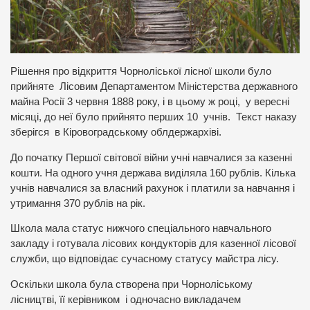
Рішення про відкриття Чорноліської лісної школи було
прийняте Лісовим Департаментом Міністерства державного
майна Росії 3 червня 1888 року, і в цьому ж році, у вересні
місяці, до неї було прийнято перших 10 учнів. Текст наказу
зберігся в Кіровоградському облдержархіві.
До початку Першої світової війни учні навчалися за казенні
кошти. На одного учня держава виділяла 160 рублів. Кілька
учнів навчалися за власний рахунок і платили за навчання і
утримання 370 рублів на рік.
Школа мала статус нижчого спеціального навчального
закладу і готувала лісових кондукторів для казенної лісової
служби, що відповідає сучасному статусу майстра лісу.
Оскільки школа була створена при Чорноліському
лісництві, її керівником і одночасно викладачем