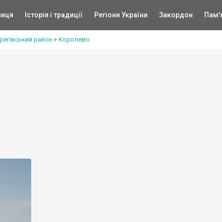
ниця
Історія і традиції
Регіони України
Закордон
Пам'
регівський район
>
Королево