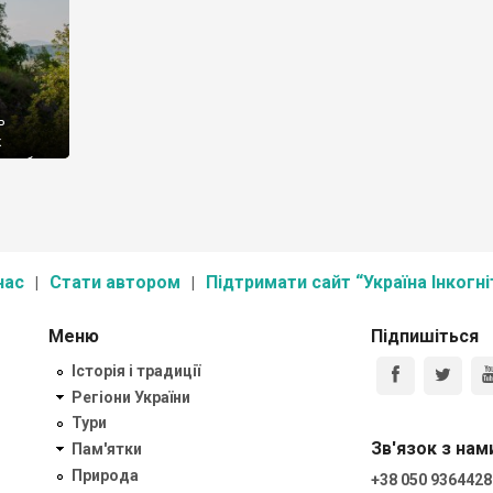
ь
ж
Нелаб
висотою
[…]
нас
Стати автором
Підтримати сайт “Україна Інкогні
Меню
Підпишіться
Історія і традиції
Регіони України
Тури
Зв'язок з нам
Пам'ятки
Природа
+38 050 9364428