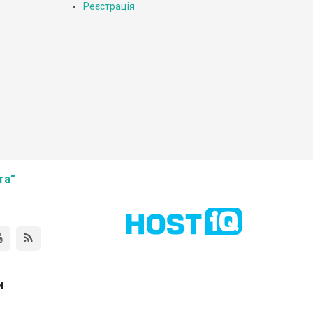
Реєстрація
та”
и