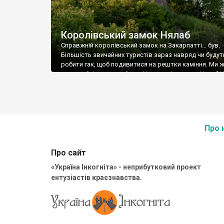
Королівський замок Нялаб
Справжній королівський замок на Закарпатті… був.
Більшість звичайних туристів зараз навряд чи будут
робити гак, щоб подивитися на рештки каміння. Ми 
незвичайні, а тому гайда в Королевj в замок Нялаб 
Ньолаб угорською Nyalábvár. Побудований замок на
витягнутій овальній горі вулканічного походження 
з пів сотні метрів. Можливо й до приходу на ці землі 
Про 
Про сайт
«Україна Інкогніта» - неприбутковий проект
ентузіастів краєзнавства.