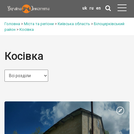
uk
ru
en
Головна
>
Міста та регіони
>
Київська область
>
Білоцерківський
район
>
Косівка
Косівка