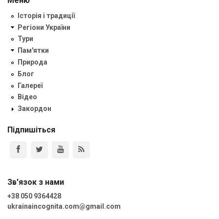
Меню
Історія і традиції
Регіони України
Тури
Пам'ятки
Природа
Блог
Галереї
Відео
Закордон
Підпишіться
Зв'язок з нами
+38 050 9364428
ukrainaincognita.com@gmail.com