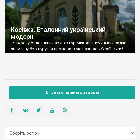
Косівка. Еталонний український
модерн.
1914 року малознаний архітектор Микола Шумицький видав
знаменну брошуру під промовистою назвою «Український
архітектурний стиль».
Станьте нашим автором