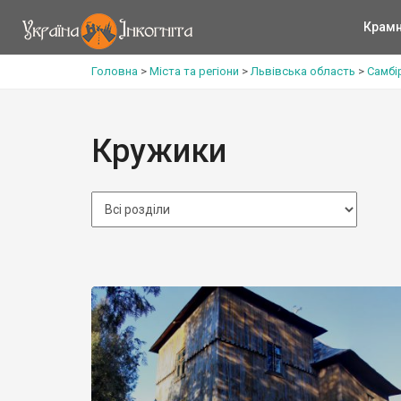
Крам
Головна
>
Міста та регіони
>
Львівська область
>
Самбі
Кружики