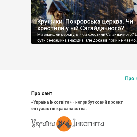
Кружики. Покровська церква. Чи
хрестили у ній Сагайдачного?
Ми знайшли церкву, в якій хрестили Сагайдачного? 
бути сенсаційна знахідка, але доказів поки не маємо
село Кружики, на Львівщині, від нього до Кульчиць, 
села гетьмана Петра Конашевича-Сагайдачного, 1,5 
інший бік Дністра. Дерев’яна Покровська церква у
Кружиках, офіційно, ніби то датується 1891 роком, а
документів про будівництво храму не збереглося […]
Про 
Про сайт
«Україна Інкогніта» - неприбутковий проект
ентузіастів краєзнавства.