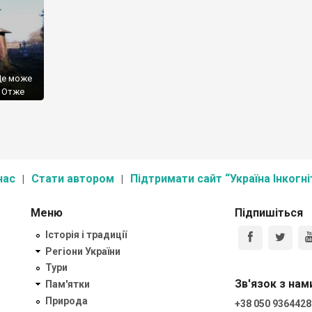
Це може
. Отже
рідного
км, на
ле
нас
Стати автором
Підтримати сайт “Україна Інкогні
Меню
Підпишіться
Історія і традиції
Регіони України
Тури
Зв'язок з нам
Пам'ятки
Природа
+38 050 9364428