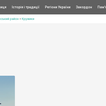
ниця
Історія і традиції
Регіони України
Закордон
Пам'
рський район
>
Кружики