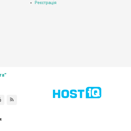
Реєстрація
та”
и