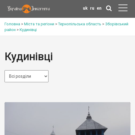
uk
ru
en
Головна
>
Міста та регіони
>
Тернопільська область
>
Зборівський
район
>
Кудинівці
Кудинівці