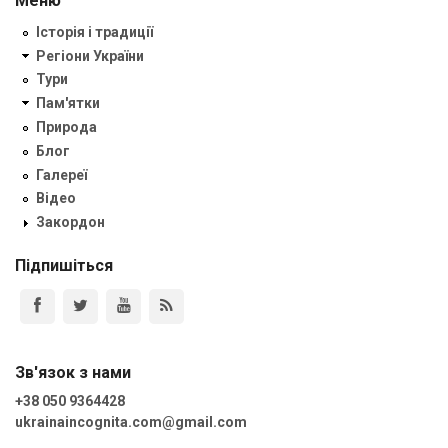
Меню
Історія і традиції
Регіони України
Тури
Пам'ятки
Природа
Блог
Галереї
Відео
Закордон
Підпишіться
Зв'язок з нами
+38 050 9364428
ukrainaincognita.com@gmail.com