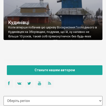
Кудинівці
Коли вперше побачив цю церкву Воскресіння Господнього в
Кудинівцях на Зборівщині, подумав, що їй, ну напевно не
більше 10 років, такий собі прямокутничок без будь-яких
прикрас. Село малесеньке, на 130 мешканців, коштів у
громади небагато, що змогли, те й збудували. Ан ні. Вже потім
поцікавися, знайшов про неї інформацію. Хоч церква і є
однією з […]
Станьте нашим автором