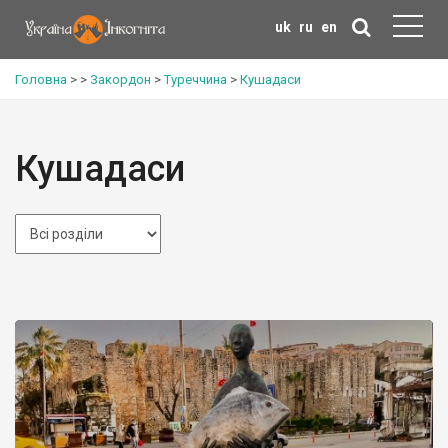
uk
ru
en
Головна
>
>
Закордон
>
Туреччина
>
Кушадаси
Кушадаси