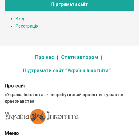
Підтримати сайт
Вхід
Реєстрація
Про нас
Стати автором
Підтримати сайт “Україна Інкогніта”
Про сайт
«Україна Інкогніта» - неприбутковий проект ентузіастів
краєзнавства.
Меню