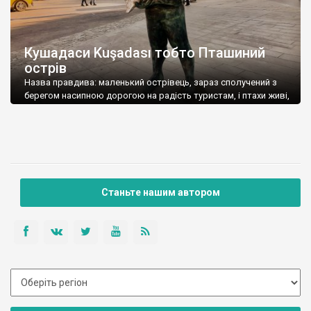
Кушадаси Kuşadası тобто Пташиний
острів
Назва правдива: маленький острівець, зараз сполучений з
берегом насипною дорогою на радість туристам, і птахи живі,
камяні, бетонні, металеві теж наявні. На відстані легкої
автомобільної прогулянки: Ефес, будинок Діви Марії, Ізмир,
Памукале, Шіріндже, Мілет, Дідім і ще з десяток античних руїн.
Кушадаси знаходиться на березі Егейського моря на
західному узбережжі Туреччини. Це місце трохи відрізняється
[…]
Станьте нашим автором