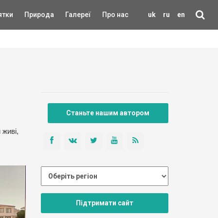
ятки
Природа
Галереї
Про нас
uk
ru
en
Станьте нашим автором
 живі,
Підтримати сайт