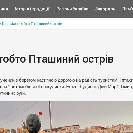
ниця
Історія і традиції
Регіони України
Закордон
Пам'
 Kuşadası тобто Пташиний острів
тобто Пташиний острів
учений з берегом насипною дорогою на радість туристам, і птахи
легкої автомобільної прогулянки: Ефес, будинок Діви Марії, Ізмир,
нтичних руїн.