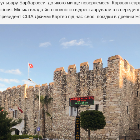
и бульвару Барбаросси, до якого ми ще повернемося. Караван-сар
тіння. Міська влада його повністю відреставрували в в середині
я президент США Джиммі Картер під час своєї поїздки в древній Е