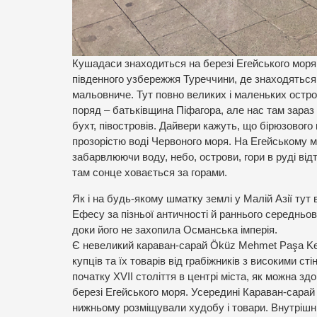
Кушадаси знаходиться на березі Егейського моря 
південного узбережжя Туреччини, де знаходяться я
мальовниче. Тут повно великих і маленьких остров
поряд – батьківщина Піфагора, але нас там зараз 
бухт, півостровів. Дайвери кажуть, що бірюзового
прозорістю воді Червоного моря. На Егейському мо
забарвлюючи воду, небо, острови, гори в руді від
там сонце ховається за горами.
Як і на будь-якому шматку землі у Малій Азії тут 
Ефесу за пізньої античності й раннього середньов
доки його не захопила Османська імперія.
Є невеликий караван-сарай Öküz Mehmet Paşa Ke
купців та їх товарів від грабіжників з високими с
початку XVII століття в центрі міста, як можна 
березі Егейського моря. Усередині Караван-сарай
нижньому розміщували худобу і товари. Внутрішній