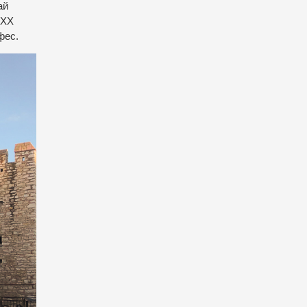
ай
 ХХ
фес.