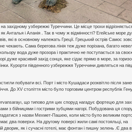
на західному узбережжі Туреччини. Це місце трохи відрізняється
к Анталья і Аланія . Так в чому ж відмінності? Егейське море д
ів, які в основному належать Греції. Грецький острів Самос зовс
не чекають. Сама берегова лінія теж дуже порізана, багато неве
 кольору вода дуже прозора і практично не поступається за своє
рі дуже красивий захід сонця, яке сідає прямо в море, за горизо
тінки. Курорти південного узбережжя Туреччини дивляться на пів
встигли побувати всі. Порт і місто Кушадаси розквітло після зан
іччя. До XV століття місто було торговим центром республік Ген
rvansarayı, що типово для цих споруд нагадує фортецю для зах
тінами з бійницями і гострими зубцями нагорі. Побудована ця спор
здогадатися з назви Мехмет-Пашею, коли місто було великим порт
 має два поверхи. На другому поверсі жили самі постояльці, на
 дворик, як і сучасні готелі, має фонтан і пишну зелень .Є два 