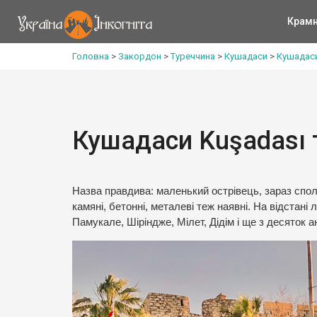
Крам
Головна
>
Закордон
>
Туреччина
>
Кушадаси
>
Кушадаси
Кушадаси Kuşadası 
Назва правдива: маленький острівець, зараз спол
камяні, бетонні, металеві теж наявні. На відстані 
Памукале, Шіріндже, Мілет, Дідім і ще з десяток а