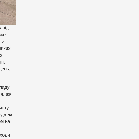
 від
уже
ім
ликих
ю
нт,
день,
епаду
уя, аж
исту
уда на
ом на
входи