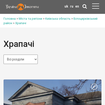
uk
ru
en
Головна
>
Міста та регіони
>
Київська область
>
Білоцерківський
район
>
Храпачі
Храпачі