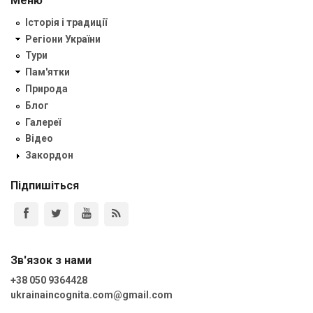
Меню
Історія і традиції
Регіони України
Тури
Пам'ятки
Природа
Блог
Галереї
Відео
Закордон
Підпишіться
Зв'язок з нами
+38 050 9364428
ukrainaincognita.com@gmail.com