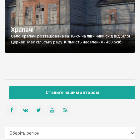
Храпачі
Село Храпачі розташоване за 18-км на північний схід від Білої
Церкви. Має сільську раду. Кількість населення - 450 осіб.
Станьте нашим автором