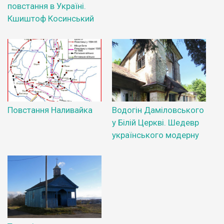
повстання в Україні.
Кшиштоф Косинський
Повстання Наливайка
Водогін Даміловського
у Білій Церкві. Шедевр
українського модерну