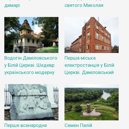
димарі
святого Миколая
Водогін Даміловського
Перша міська
у Білій Церкві. Шедевр
електростанція у Білій
українського модерну
Церкві. Даміловський
Перше всенародне
Семен Палій