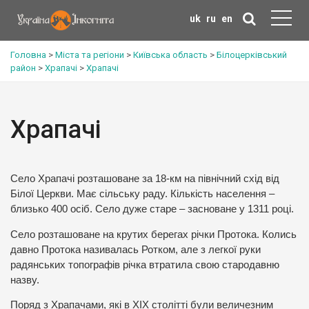
uk
ru
en
Головна
>
Міста та регіони
>
Київська область
>
Білоцерківський
район
>
Храпачі
>
Храпачі
Храпачі
Село Храпачі розташоване за 18-км на північний схід від
Білої Церкви. Має сільську раду. Кількість населення –
близько 400 осіб. Село дуже старе – засноване у 1311 році.
Село розташоване на крутих берегах річки Протока. Колись
давно Протока називалась Ротком, але з легкої руки
радянських топографів річка втратила свою стародавню
назву.
Поряд з Храпачами, які в ХІХ столітті були величезним