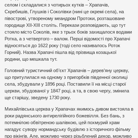
селом і складалися з чотирьох кутків – Храпачів,
Скребишів, Глушків і Соколівки (нині це окремі села), на
півострові, утвореному меандром Протоки, розташоване
городище ХІІ-ХІІІ століть. Перекази розповідають, що тут
стояло місто Соколів, яке з трьох боків захищалося водами
Ротка, а з четвертого – валом. Перші відомості про Храпачі
відносяться до 1622 року (тоді село називалось Роток
Горний). Назва Храпачі пішла від прізвища козацької
родини, що мешкала тут.
Головний туристичний об’єкт Храпачів – дерев’яну церкву,
що притулилася на одному з пригорбків південної околиці
села, збудували у 1896 році. Поставили її на місці старої
церкви, збудованої у 1847 році, а та, в свою чергу, змінила
ще старішу, зведену 1730 року.
Михайлівська церква у Храпачах якимось дивом вистояла в
роки радянського антирелігійного божевілля. Без бань, з
потемнілою обвітреною шалівкою, цей похмурий храм
нагадує сувору нормандську будівлю з історичного фільму
про вікінгів. Але, можливо через різьблений декор, можливо