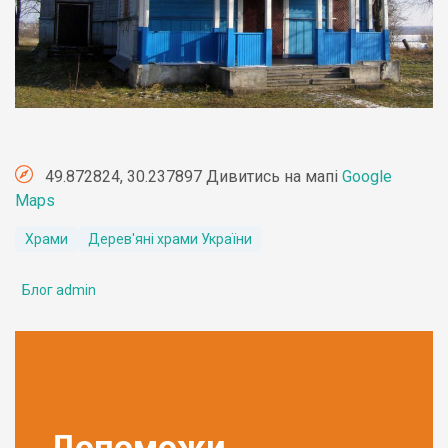
49.872824, 30.237897 Дивитись на мапі
Google
Maps
Храми
Дерев'яні храми України
Блог admin
Допоможи