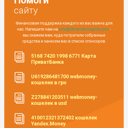
сайту
Финансовая поддержка каждого из вас важна для
нас. Напишите нам на
info@UkrainaIncognita.com
-
мы скажем вам, куда потратили собранные
средства и занесем вас в список спонсоров.
5168 7420 1998 6771 Карта
ПриватБанка
U619286481700 webmoney-
кошелек в грн
Z278841203511 webmoney-
кошелек в usd
410012321372402 кошелек
Yandex.Money