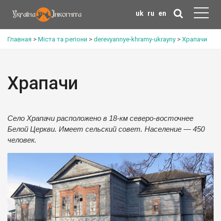
uk
ru
en
Главная
>
Міста та регіони
>
derevyannye-khramy-ukrayny
>
Храпачи
Храпачи
Село Храпачи расположено в 18-км северо-восточнее
Белой Церкви. Имеет сельский совет. Население — 450
человек.