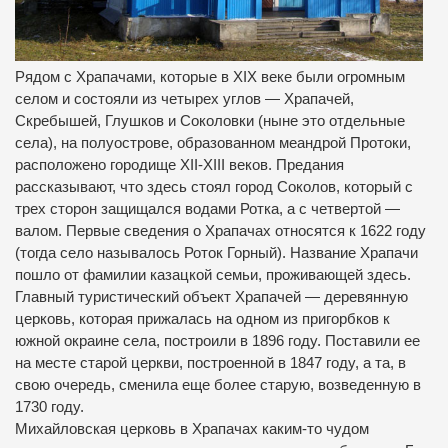
Рядом с Храпачами, которые в XIX веке были огромным
селом и состояли из четырех углов — Храпачей,
Скребышей, Глушков и Соколовки (ныне это отдельные
села), на полуострове, образованном меандрой Протоки,
расположено городище XII-XIII веков. Предания
рассказывают, что здесь стоял город Соколов, который с
трех сторон защищался водами Ротка, а с четвертой —
валом. Первые сведения о Храпачах относятся к 1622 году
(тогда село называлось Роток Горный). Название Храпачи
пошло от фамилии казацкой семьи, проживающей здесь.
Главный туристический объект Храпачей — деревянную
церковь, которая прижалась на одном из пригорбков к
южной окраине села, построили в 1896 году. Поставили ее
на месте старой церкви, построенной в 1847 году, а та, в
свою очередь, сменила еще более старую, возведенную в
1730 году.
Михайловская церковь в Храпачах каким-то чудом