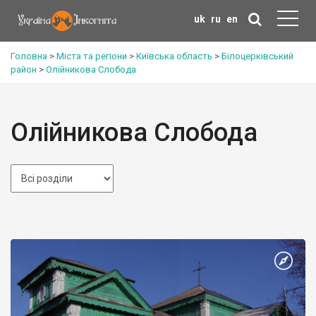
uk
ru
en
Головна
>
Міста та регіони
>
Київська область
>
Білоцерківський
район
>
Олійникова Слобода
Олійникова Слобода