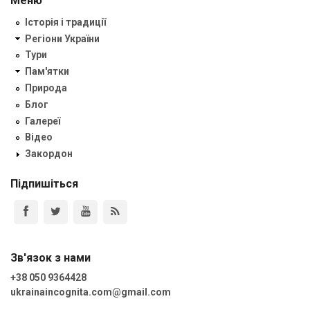
Меню
Історія і традиції
Регіони України
Тури
Пам'ятки
Природа
Блог
Галереї
Відео
Закордон
Підпишіться
Зв'язок з нами
+38 050 9364428
ukrainaincognita.com@gmail.com