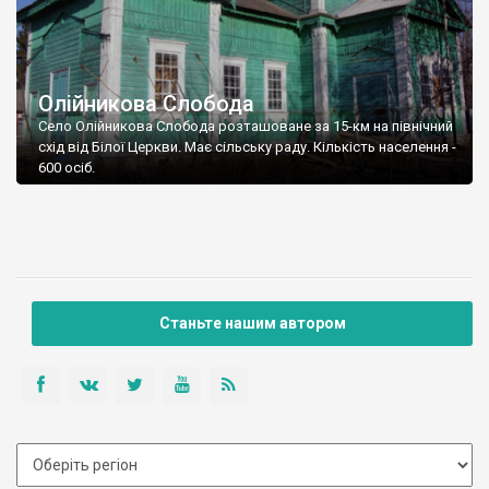
Олійникова Слобода
Село Олійникова Слобода розташоване за 15-км на північний
схід від Білої Церкви. Має сільську раду. Кількість населення -
600 осіб.
Станьте нашим автором