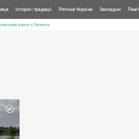
ниця
Історія і традиції
Регіони України
Закордон
Пам'
рківський район
>
Пилипча