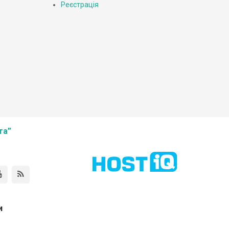
Реєстрація
та”
и