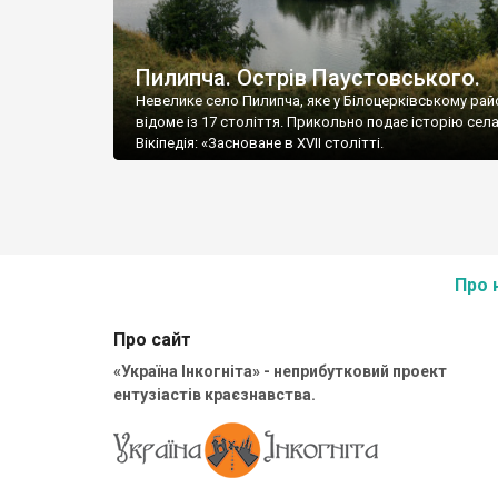
Пилипча. Острів Паустовського.
Невелике село Пилипча, яке у Білоцерківському райо
відоме із 17 століття. Прикольно подає історію сел
Вікіпедія: «Засноване в XVII столітті.
Про 
Про сайт
«Україна Інкогніта» - неприбутковий проект
ентузіастів краєзнавства.