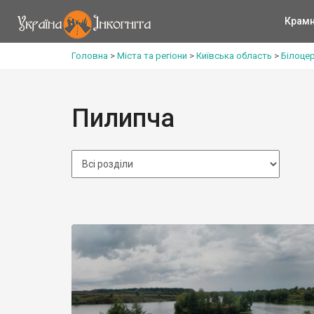
Крам
Головна
>
Міста та регіони
>
Київська область
>
Білоце
Пилипча