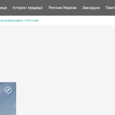
ниця
Історія і традиції
Регіони України
Закордон
Пам'
ільський район
>
Рогозів