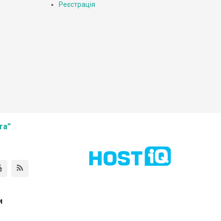
Реєстрація
та”
и