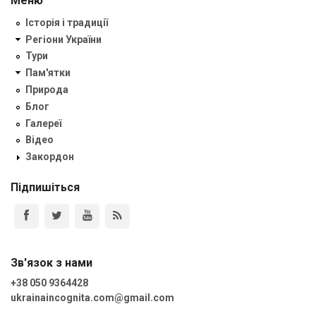
Меню
Історія і традиції
Регіони України
Тури
Пам'ятки
Природа
Блог
Галереї
Відео
Закордон
Підпишіться
Зв'язок з нами
+38 050 9364428
ukrainaincognita.com@gmail.com