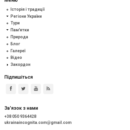
Меню
Історія і традиції
Регіони України
Тури
Пам'ятки
Природа
Блог
Галереї
Відео
Закордон
Підпишіться
Зв'язок з нами
+38 050 9364428
ukrainaincognita.com@gmail.com