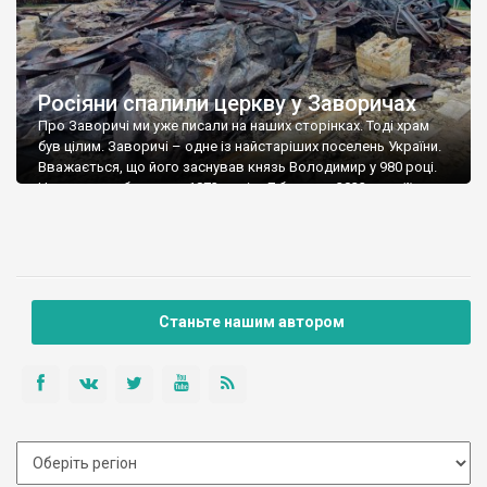
Росіяни спалили церкву у Заворичах
Про Заворичі ми уже писали на наших сторінках. Тоді храм
був цілим. Заворичі – одне із найстаріших поселень України.
Вважається, що його заснував князь Володимир у 980 році.
Церкву тут збудували 1873 році, а 7 березня 2022 року її
повністю спалили російські окупанти. Залишилися лише
підмурки та купа горілого заліза із даху.
Станьте нашим автором