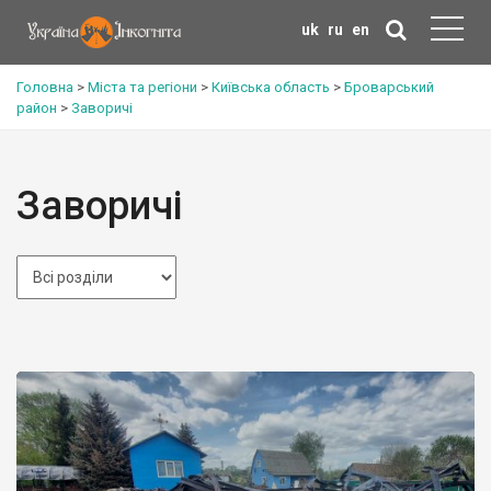
uk
ru
en
Головна
>
Міста та регіони
>
Київська область
>
Броварський
район
>
Заворичі
Заворичі