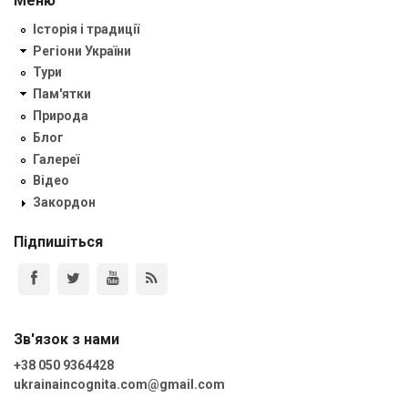
Меню
Історія і традиції
Регіони України
Тури
Пам'ятки
Природа
Блог
Галереї
Відео
Закордон
Підпишіться
Зв'язок з нами
+38 050 9364428
ukrainaincognita.com@gmail.com