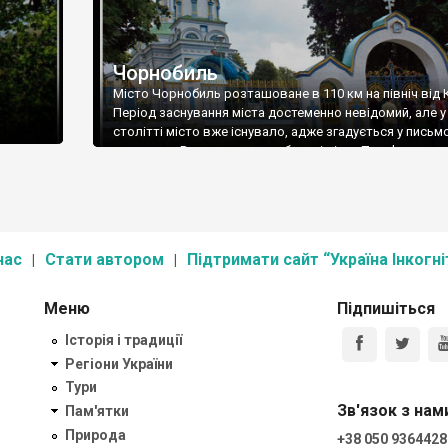
Чорнобиль
Місто Чорнобиль розташоване в 110 км на північ від 
Період заснування міста достеменно невідомий, але у 
столітті місто вже існувало, адже згадується у письм
джерелах. Розташоване на березі річки Прип'ять.
нас
Стати автором
Підтримати сайт “Україна Інкогні
Меню
Підпишіться
Історія і традиції
Регіони України
Тури
Зв'язок з нам
Пам'ятки
Природа
+38 050 9364428