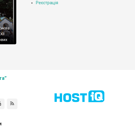
Реєстрація
Києва.
ХІІ
ових
та”
и