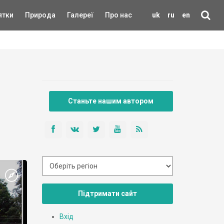
ятки
Природа
Галереї
Про нас
uk
ru
en
Станьте нашим автором
Підтримати сайт
Вхід