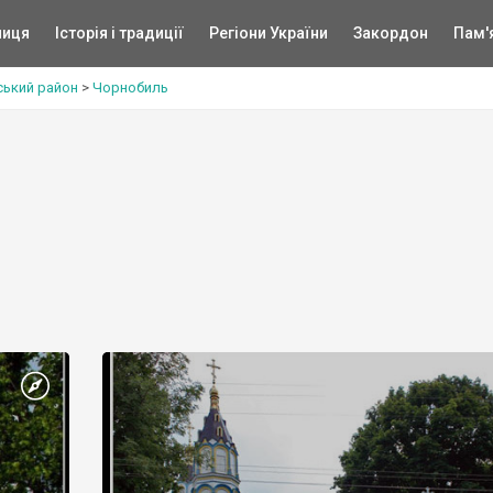
ниця
Історія і традиції
Регіони України
Закордон
Пам'
ський район
>
Чорнобиль