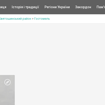
ниця
Історія і традиції
Регіони України
Закордон
Пам'
Святошинський район
>
Гостомель