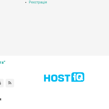
Реєстрація
та”
и