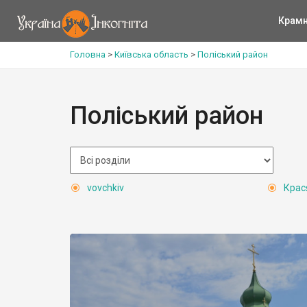
Крам
Головна
>
Київська область
>
Поліський район
Поліський район
vovchkiv
Крас