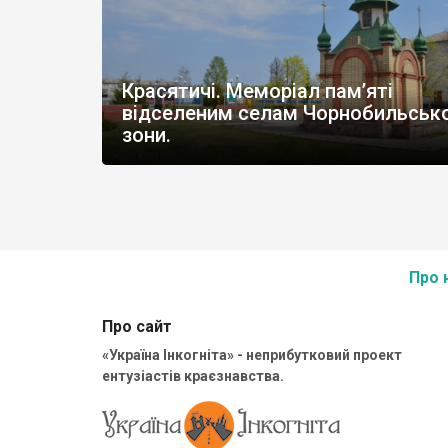
Красятичі. Меморіал пам’яті
відселеним селам Чорнобильсько
зони.
Про 
Про сайт
«Україна Інкогніта» - неприбутковий проект
ентузіастів краєзнавства.