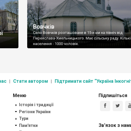
Вовчків
ї
Село Вовчків розташоване в 15-и км на північ від
Переяслава-Хмельницького. Має сільську раду. Кільк
населення - 1000 чоловік.
нас
Стати автором
Підтримати сайт “Україна Інкогні
Меню
Підпишіться
Історія і традиції
Регіони України
Тури
Зв'язок з нам
Пам'ятки