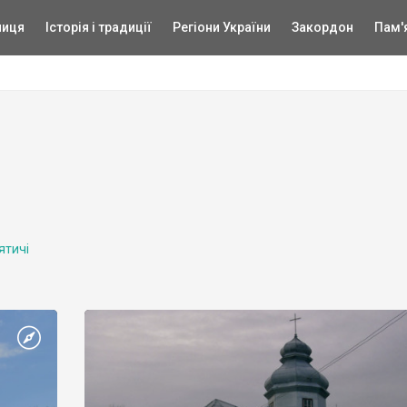
ниця
Історія і традиції
Регіони України
Закордон
Пам'
ятичі