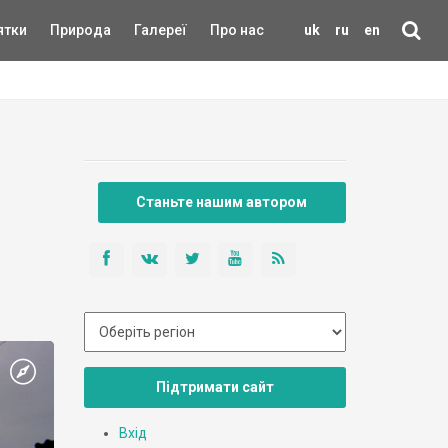
ятки
Природа
Галереї
Про нас
uk
ru
en
Станьте нашим автором
Підтримати сайт
Вхід