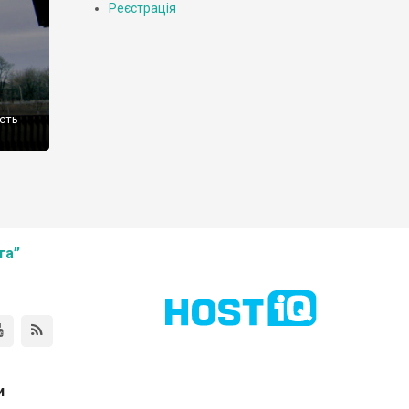
Реєстрація
ість
та”
и