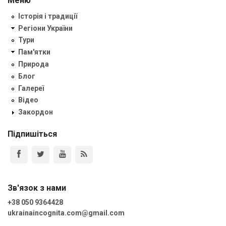
Меню
Історія і традиції
Регіони України
Тури
Пам'ятки
Природа
Блог
Галереї
Відео
Закордон
Підпишіться
Зв'язок з нами
+38 050 9364428
ukrainaincognita.com@gmail.com