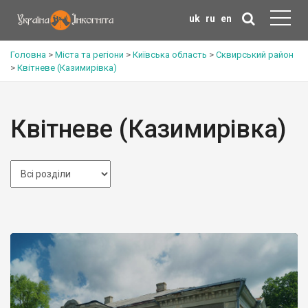
uk
ru
en
Головна
>
Міста та регіони
>
Київська область
>
Сквирський район
>
Квітневе (Казимирівка)
Квітневе (Казимирівка)