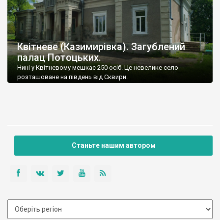
Квітневе (Казимирівка). Загублений
палац Потоцьких.
Нині у Квітневому мешкає 250 осіб. Це невелике село
розташоване на південь від Сквири.
Станьте нашим автором