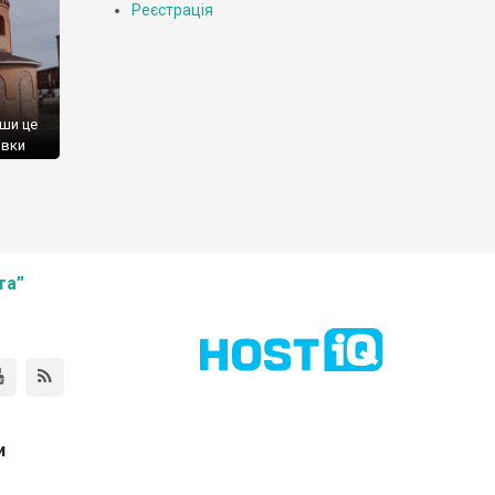
Реєстрація
в
вши це
івки
ь
та”
и