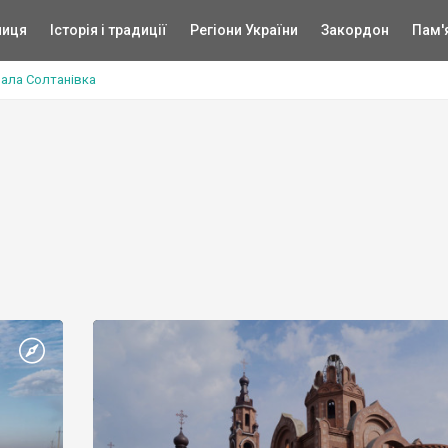
ниця
Історія і традиції
Регіони України
Закордон
Пам'
ала Солтанівка