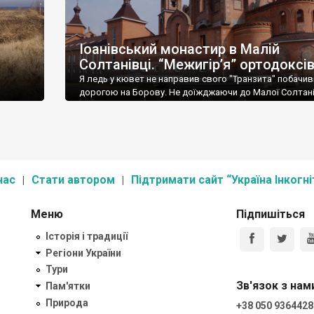
Іоанівський монастир в Малій
Солтанівці. “Межигір’я” ортодоксі
Я ледь у кювет не направив свого "Транзита" побачи
дорогою на Борову. Не доїжджаючи до Малої Солтан
серед поля височів... Кремль. Мені здалося це якоюс
марою. Башти, дзвіниці, мури.
нас
Стати автором
Підтримати сайт “Україна Інкогні
Меню
Підпишіться
Історія і традиції
Регіони України
Тури
Зв'язок з нам
Пам'ятки
Природа
+38 050 9364428