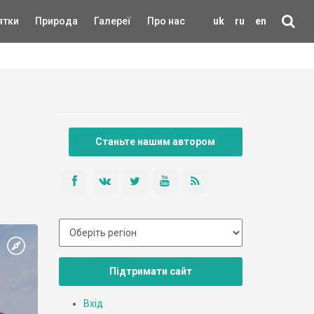
ятки
Природа
Галереї
Про нас
uk
ru
en
Станьте нашим автором
Підтримати сайт
Вхід