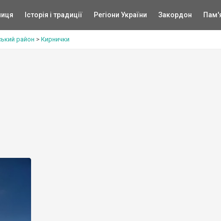
ниця
Історія і традиції
Регіони України
Закордон
Пам'
ський район
>
Кирнички