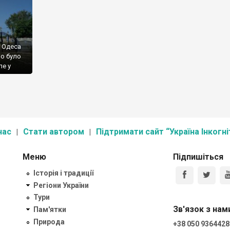
і Одеса
но було
ле у
рських
 що і
рапила
нас
Стати автором
Підтримати сайт “Україна Інкогні
Меню
Підпишіться
Історія і традиції
Регіони України
Тури
Зв'язок з нам
Пам'ятки
Природа
+38 050 9364428