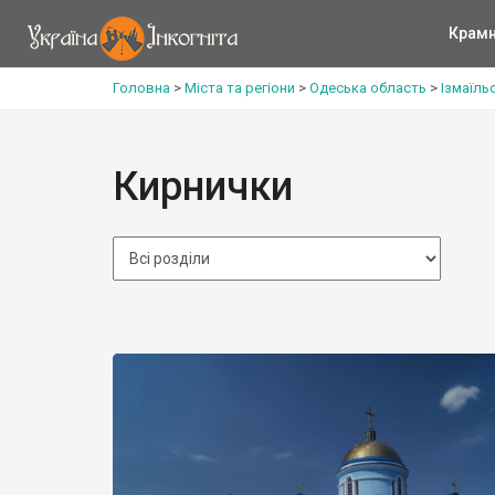
Крам
Головна
>
Міста та регіони
>
Одеська область
>
Ізмаїль
Кирнички