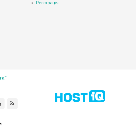
Реєстрація
та”
и