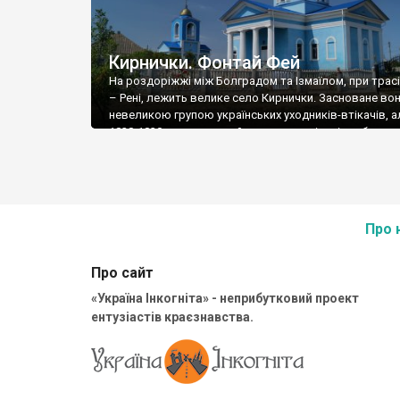
Кирнички. Фонтай Фей
На роздоріжжі між Болградом та Ізмаїлом, при трас
– Рені, лежить велике село Кирнички. Засноване во
невеликою групою українських уходників-втікачів, а
1828-1830 рр. сюди прийшла значна кількість болга
колоністів, і поселення отримало Кирнички (те саме,
кринички, болгарською). У 1856 році Бессарабія пот
під владу кнізівства Волощини і Молдови, і село […]
Про 
Про сайт
«Україна Інкогніта» - неприбутковий проект
ентузіастів краєзнавства.