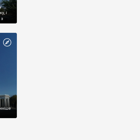
у
у, і
 з
 а
го
 […]
енніше