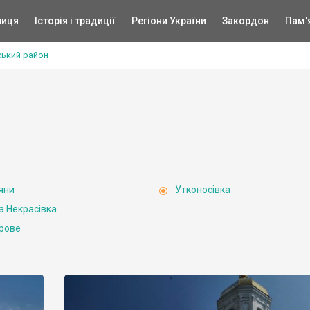
ниця
Історія і традиції
Регіони України
Закордон
Пам'
ський район
яни
Утконосівка
а Некрасівка
рове