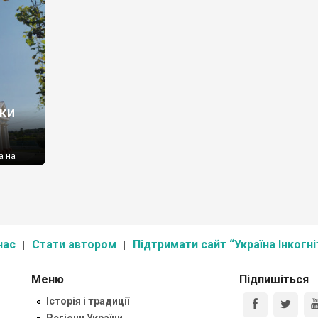
аки
а на
нас
Стати автором
Підтримати сайт “Україна Інкогні
Меню
Підпишіться
Історія і традиції