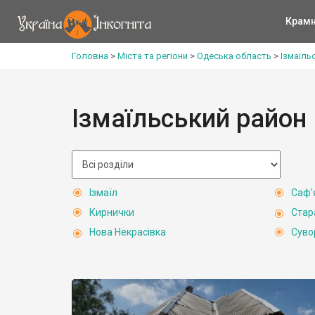
Крам
Головна
>
Міста та регіони
>
Одеська область
>
Ізмаїль
Ізмаїльський район
Ізмаїл
Саф'
Кирнички
Стар
Нова Некрасівка
Суво