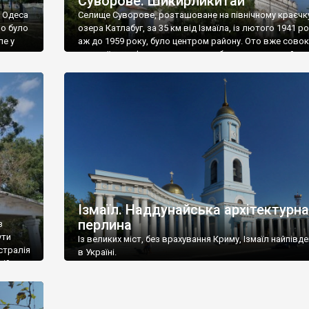
Суворове. Шикирликитай
і Одеса
Селище Суворове, розташоване на північному краєчк
но було
озера Катлабуг, за 35 км від Ізмаїла, із лютого 1941 рок
ле у
аж до 1959 року, було центром району. Ото вже совок
рських
глузду їхав – фактично село, зробили центром району,
 що і
Ізмаїл – області, яка існувала до 1954 року. А до 1941-
рапила
Суворове називалося Шикирликитай – цукровий берег,
Ізмаїл. Наддунайська архітектурна
перлина
з
ути
Із великих міст, без врахування Криму, Ізмаїл найпівд
стралія
в Україні.
ційна
а