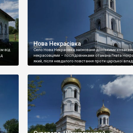
Нова Некрасівка
км від
Село Нова Некрасівка засноване донськими козакам
ід
некрасовцями – послідовниками отамана Гната Нєкр
який, після невдалого повстання проти царської влад
ли у
заключив договір із Кримським ханством і відвів на 
е після
території на Кубань від 2 до 8 тисяч козаків із родина
Пізніше, після захоплення Кубані росіянами, некрасовц
 Ним
пішли в Бессарабію на Дунай, де отримали дозвіл на
поселення від […]