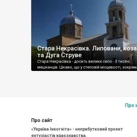
Стара Некрасівка. Липовани, коз
та Дуга Струве
Стара Некрасівка - досить велике село - 3 тисячі
мешканців. Цікаво, що у степовій місцевості, зокрем
півдні Бессарабії досить багато людних сіл.
Про 
Про сайт
«Україна Інкогніта» - неприбутковий проект
ентузіастів краєзнавства.