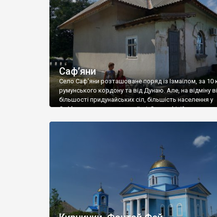
Саф’яни
Село Саф’яни розташоване поряд із Ізмаїлом, за 10 
румунського кордону та від Дунаю. Але, на відміну в
більшості придунайських сіл, більшість населення у
Саф’янах становлять українці. Село офіційно заснува
1790 році. Раніше воно називалося Соф’ян Sofian, ал
Другої світової його перейменували. Село пройшло
типовий історичний шлях, для поселення Бессарабії.
володіли […]