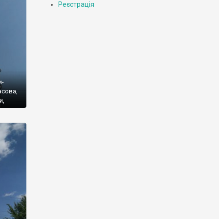
Реєстрація
и-
асова,
и,
його
ми.
і