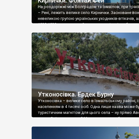
Кирнички. Фонтай Фей
На роздоріжжі між Болградом та Ізмаїлом, при трас
– Рені, лежить велике село Кирнички. Засноване во
невеликою групою українських уходників-втікачів, а
1828-1830 рр. сюди прийшла значна кількість болга
колоністів, і поселення отримало Кирнички (те саме,
кринички, болгарською). У 1856 році Бессарабія пот
під владу кнізівства Волощини і Молдови, і село […]
Утконосівка. Ердек Бурну
Утконосівка – велике село в Ізмаїльському районі, і
населенням в 4 тисячі осіб. Одна лише назва може б
туристичним магнітом для цього села – ну прямо Ав
якась. Звідки ця назва? Може тут колись була селек
станція із розведення качкодзьобів? І чому не
«Качкодзьобівка» – так було б прикольніше. Село, н
берегах великого озера Катлабух, […]