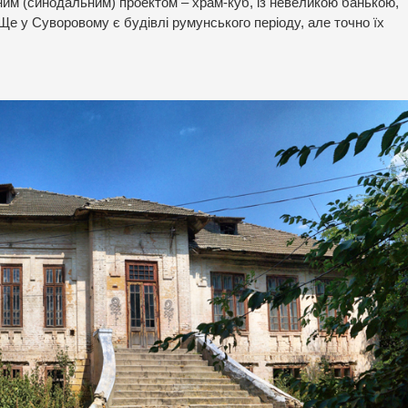
ним (синодальним) проектом – храм-куб, із невеликою банькою,
. Ще у Суворовому є будівлі румунського періоду, але точно їх