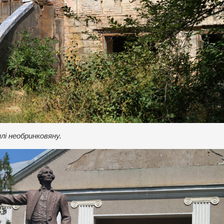
лі необринковяну.