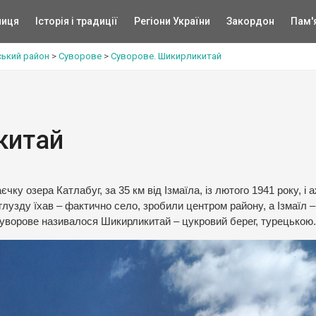
ниця
Історія і традиції
Регіони України
Закордон
Пам'
ський район
>
Суворове
>
Суворове. Шикирликитай
китай
у озера Катлабуг, за 35 км від Ізмаїла, із лютого 1941 року, і 
глузду їхав – фактично село, зробили центром району, а Ізмаїл –
о Суворове називалося Шикирликитай – цукровий берег, турецькою.