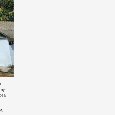
ї
тну
дова
м,