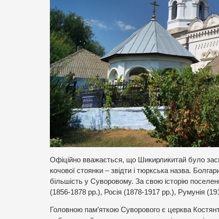
Офіційно вважається, що Шикирликитай було засно
кочової стоянки – звідти і тюркська назва. Болгар
більшість у Суворовому. За свою історію поселенн
(1856-1878 рр.), Росія (1878-1917 рр.), Румунія (19
Головною пам’яткою Суворового є церква Костянти