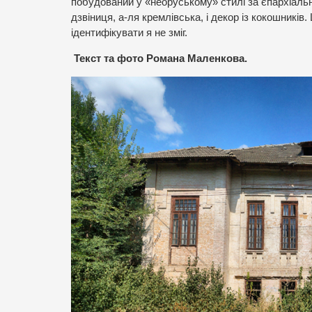
побудований у «неоруському» стилі за єпархіаль
дзвіниця, а-ля кремлівська, і декор із кокошників
ідентифікувати я не зміг.
Текст та фото Романа Маленкова.