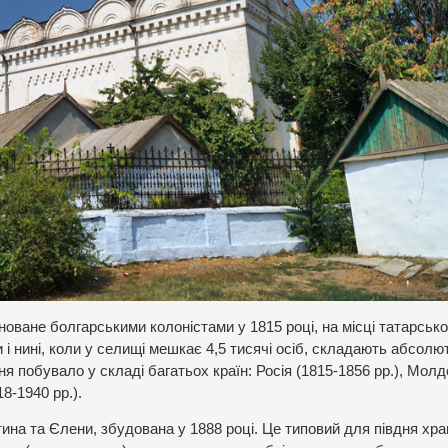
ване болгарськими колоністами у 1815 році, на місці татарсько
и і нині, коли у селищі мешкає 4,5 тисячі осіб, складають абсолю
я побувало у складі багатьох країн: Росія (1815-1856 рр.), Мол
18-1940 рр.).
на та Єлени, збудована у 1888 році. Це типовий для півдня хра