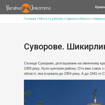
Крам
Головна
>
Міста та регіони
>
Одеська область
>
Ізмаїль
Суворове. Шикирли
Селище Суворове, розташоване на північному краєчк
1959 року, було центром району. Ото вже совок з 
області, яка існувала до 1954 року. А до 1941-г