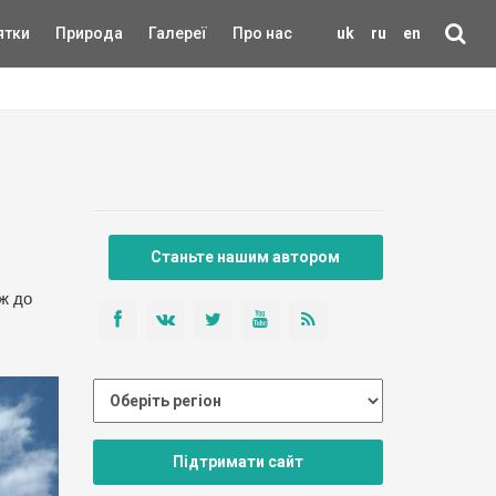
ятки
Природа
Галереї
Про нас
uk
ru
en
Станьте нашим автором
аж до
Підтримати сайт