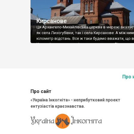
Кирсанове
Ця Архангело-Михайлівська церква в мережі вказуєт
як села Лизогубівки, так і села Кирсанове. А між ним
кілометр відстань. Все ж таки будемо вважати, що в
Кирсанівська, територіально це саме там. Відомост
Кирсанове дуже мало, лиш те, що слобода була зас
1647 року переселенцем із Зміївського повіту на пр
Кирсанов. І дійсно, […]
Про 
Про сайт
«Україна Інкогніта» - неприбутковий проект
ентузіастів краєзнавства.