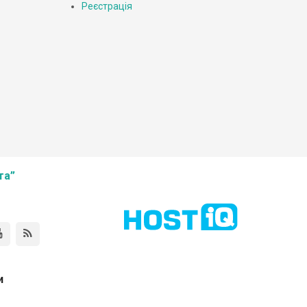
Реєстрація
та”
и