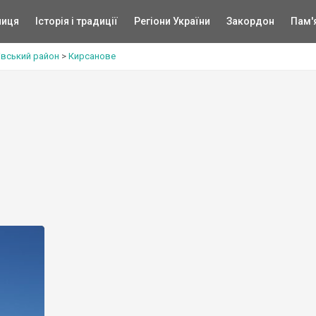
ниця
Історія і традиції
Регіони України
Закордон
Пам'
івський район
>
Кирсанове