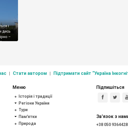
ься і
и десь
ірно –
ей про
нована
ізвище
нас
Стати автором
Підтримати сайт “Україна Інкогні
Меню
Підпишіться
Історія і традиції
Регіони України
Тури
Зв'язок з нам
Пам'ятки
Природа
+38 050 9364428